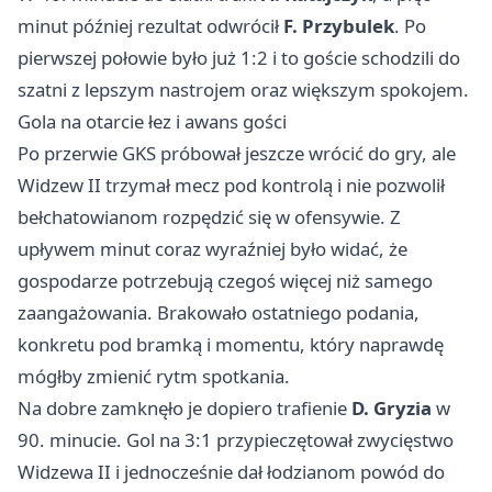
minut później rezultat odwrócił
F. Przybulek
. Po
pierwszej połowie było już 1:2 i to goście schodzili do
szatni z lepszym nastrojem oraz większym spokojem.
Gola na otarcie łez i awans gości
Po przerwie GKS próbował jeszcze wrócić do gry, ale
Widzew II trzymał mecz pod kontrolą i nie pozwolił
bełchatowianom rozpędzić się w ofensywie. Z
upływem minut coraz wyraźniej było widać, że
gospodarze potrzebują czegoś więcej niż samego
zaangażowania. Brakowało ostatniego podania,
konkretu pod bramką i momentu, który naprawdę
mógłby zmienić rytm spotkania.
Na dobre zamknęło je dopiero trafienie
D. Gryzia
w
90. minucie. Gol na 3:1 przypieczętował zwycięstwo
Widzewa II i jednocześnie dał łodzianom powód do