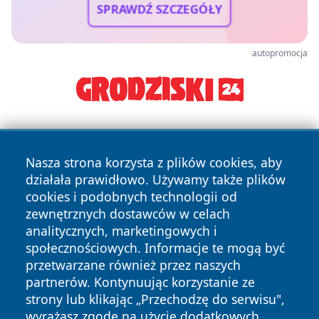
SPRAWDŹ SZCZEGÓŁY
autopromocja
Nasza strona korzysta z plików cookies, aby
działała prawidłowo. Używamy także plików
cookies i podobnych technologii od
zewnętrznych dostawców w celach
Copyright © 2026 belchatowski24.pl Wszystkie prawa
analitycznych, marketingowych i
zastrzeżone.
społecznościowych. Informacje te mogą być
przetwarzane również przez naszych
partnerów. Kontynuując korzystanie ze
Polityka
Polityka
News
Autorzy
strony lub klikając „Przechodzę do serwisu",
Prywatności
Cookies
wyrażasz zgodę na użycie dodatkowych