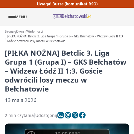
Uwaga! Burze (komunikat RSO)
MENU
Strona główna
Wiadomości
[PIŁKA NOŻNA] Betclic 3. Liga Grupa 1 (Grupa I) – GKS Bełchatów – Widzew Łódź II 1:3.
Goście odwrócili losy meczu w Bełchatowie
[PIŁKA NOŻNA] Betclic 3. Liga
Grupa 1 (Grupa I) – GKS Bełchatów
– Widzew Łódź II 1:3. Goście
odwrócili losy meczu w
Bełchatowie
13 maja 2026
2 min czytania
Udostępnij