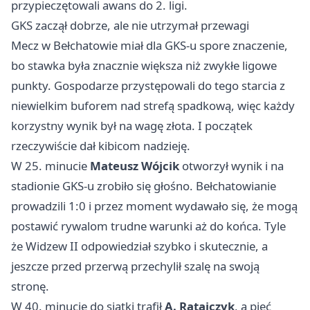
przypieczętowali awans do 2. ligi.
GKS zaczął dobrze, ale nie utrzymał przewagi
Mecz w Bełchatowie miał dla GKS-u spore znaczenie,
bo stawka była znacznie większa niż zwykłe ligowe
punkty. Gospodarze przystępowali do tego starcia z
niewielkim buforem nad strefą spadkową, więc każdy
korzystny wynik był na wagę złota. I początek
rzeczywiście dał kibicom nadzieję.
W 25. minucie
Mateusz Wójcik
otworzył wynik i na
stadionie GKS-u zrobiło się głośno. Bełchatowianie
prowadzili 1:0 i przez moment wydawało się, że mogą
postawić rywalom trudne warunki aż do końca. Tyle
że Widzew II odpowiedział szybko i skutecznie, a
jeszcze przed przerwą przechylił szalę na swoją
stronę.
W 40. minucie do siatki trafił
A. Ratajczyk
, a pięć