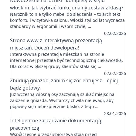
Nowoczesne narożniki i komplety w stylu
włoskim. Jak wybrać funkcjonalny zestaw z klasą?
Narożnik to nie tylko mebel do siedzenia – to architekt
komfortu i wizytówka salonu. Włoski styl od lat wyznacza
standardy w ergonomii i wzornictwie, …
02.02.2026
Strona www z interaktywną prezentacją
mieszkań. Doceń dewelopera!
Interaktywna prezentacja mieszkań na stronie
internetowej przestała być technologiczną ciekawostką.
Dla coraz większej grupy klientów stała się …
02.02.2026
Zbudują gniazdo, zanim się zorientujesz. Lepiej
bądź gotowy.
Już wczesną wiosną osy zaczynają szukać miejsc na
założenie gniazda. Wystarczy chwila nieuwagi, aby
pojawiły się niebezpiecznie blisko. Z tego …
28.01.2026
Inteligentne zarządzanie dokumentacją
pracowniczą
Współczesne przedsiębiorstwa stoją przed