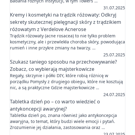
Badania różnych instytucji, w tym Towers …
31.07.2025
Kremy i kosmetyki na trądzik różowaty: Odkryj
sekrety skutecznej pielęgnacji skóry z trądzikiem
różowatym z Verdelove Acnerose
Trądzik różowaty (acne rosacea) to nie tylko problem
kosmetyczny, ale i przewlekła choroba skóry, powodująca
rumień i inne przykre zmiany na twarzy. …
25.07.2025
Szukasz taniego sposobu na przechowywanie?
Zobacz, co wybierają majsterkowicze
Regały, skrzynie i półki DIY, które robią różnicę w
porządku Pomysły z drugiego obiegu, które nie kosztują
nic, a są praktyczne Gdzie majsterkowicze …
24.07.2025
Tabletka dzień po – co warto wiedzieć o
antykoncepcji awaryjnej?
Tabletka dzień po, znana również jako antykoncepcja
awaryjna, to temat, który budzi wiele emocji i pytań.
Zrozumienie jej działania, zastosowania oraz …
23.07.2025