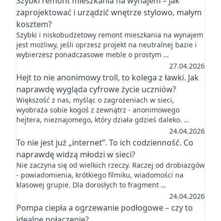
Szybki remont mieszkania na wynajem – jak
zaprojektować i urządzić wnętrze stylowo, małym
kosztem?
Szybki i niskobudżetowy remont mieszkania na wynajem
jest możliwy, jeśli oprzesz projekt na neutralnej bazie i
wybierzesz ponadczasowe meble o prostym …
27.04.2026
Hejt to nie anonimowy troll, to kolega z ławki. Jak
naprawdę wygląda cyfrowe życie uczniów?
Większość z nas, myśląc o zagrożeniach w sieci,
wyobraża sobie kogoś z zewnątrz - anonimowego
hejtera, nieznajomego, który działa gdzieś daleko. …
24.04.2026
To nie jest już „internet”. To ich codzienność. Co
naprawdę widzą młodzi w sieci?
Nie zaczyna się od wielkich rzeczy. Raczej od drobiazgów
- powiadomienia, krótkiego filmiku, wiadomości na
klasowej grupie. Dla dorosłych to fragment …
24.04.2026
Pompa ciepła a ogrzewanie podłogowe – czy to
idealne połączenie?