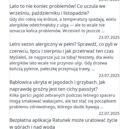
Lato to nie koniec problemów! Co uczula we
wrześniu, październiku i listopadzie?
Gdy dni robią się krótsze, a temperatury spadają, wielu
alergików odetchnęłoby z ulgą — ale to wcale nie
oznacza końca problemów. Wrzesień to jeszcze …
23.07.2025
Letni sezon alergiczny w pełni? Sprawdź, co pyli w
czerwcu, lipcu i sierpniu i jak przetrwać ten czas
Myślałeś, że najgorsze już za tobą? Niestety, dla wielu
alergików lato wcale nie przynosi ulgi. Gdy drzewa
kończą pylenie, pałeczkę przejmują trawy, …
23.07.2025
Bąblowica ukryta w jagodach i grzybach. Jak
naprawdę groźny jest ten cichy pasożyt?
Kilka garści jagód zebranych podczas leśnego spaceru
mogą smakować wakacjami, ale też stać się początkiem
problemu zdrowotnego, którego skutki bywają …
22.07.2025
Bezpłatna aplikacja Ratunek może uratować życie
w górach i nad wodą