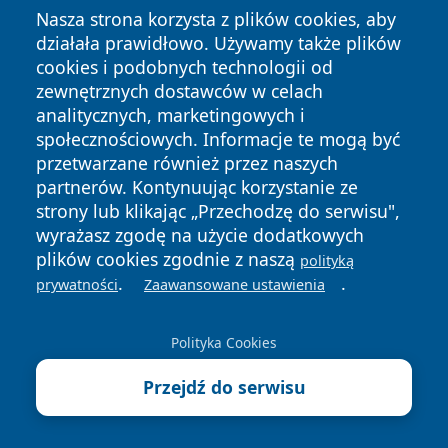
Nasza strona korzysta z plików cookies, aby
działała prawidłowo. Używamy także plików
cookies i podobnych technologii od
zewnętrznych dostawców w celach
analitycznych, marketingowych i
społecznościowych. Informacje te mogą być
Copyright © 2026 belchatowski24.pl Wszystkie prawa
przetwarzane również przez naszych
zastrzeżone.
partnerów. Kontynuując korzystanie ze
strony lub klikając „Przechodzę do serwisu",
Polityka
Polityka
wyrażasz zgodę na użycie dodatkowych
News
Autorzy
Prywatności
Cookies
plików cookies zgodnie z naszą
polityką
.
.
prywatności
Zaawansowane ustawienia
Polityka Cookies
Przejdź do serwisu