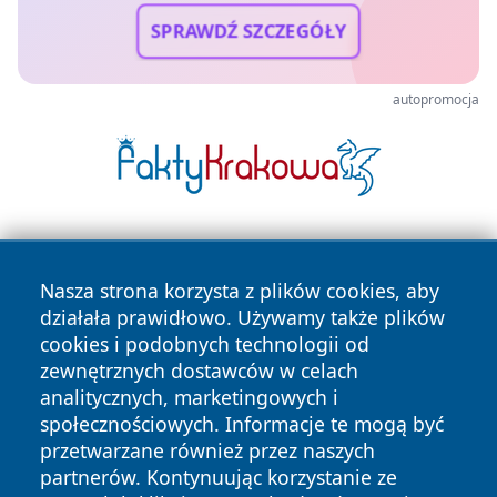
SPRAWDŹ SZCZEGÓŁY
autopromocja
Nasza strona korzysta z plików cookies, aby
działała prawidłowo. Używamy także plików
cookies i podobnych technologii od
zewnętrznych dostawców w celach
Copyright © 2026 belchatowski24.pl Wszystkie prawa
analitycznych, marketingowych i
zastrzeżone.
społecznościowych. Informacje te mogą być
przetwarzane również przez naszych
partnerów. Kontynuując korzystanie ze
Polityka
Polityka
News
Autorzy