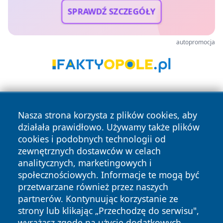
SPRAWDŹ SZCZEGÓŁY
autopromocja
Nasza strona korzysta z plików cookies, aby
działała prawidłowo. Używamy także plików
cookies i podobnych technologii od
zewnętrznych dostawców w celach
Copyright © 2026 belchatowski24.pl Wszystkie prawa
analitycznych, marketingowych i
zastrzeżone.
społecznościowych. Informacje te mogą być
przetwarzane również przez naszych
partnerów. Kontynuując korzystanie ze
Polityka
Polityka
News
Autorzy
strony lub klikając „Przechodzę do serwisu",
Prywatności
Cookies
wyrażasz zgodę na użycie dodatkowych