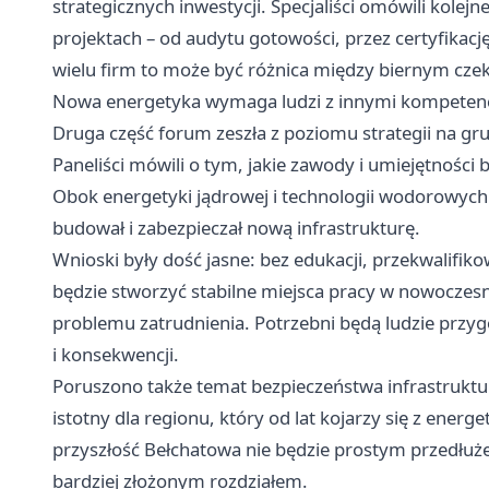
strategicznych inwestycji. Specjaliści omówili kolej
projektach – od audytu gotowości, przez certyfikacj
wielu firm to może być różnica między biernym cze
Nowa energetyka wymaga ludzi z innymi kompeten
Druga część forum zeszła z poziomu strategii na gru
Paneliści mówili o tym, jakie zawody i umiejętności
Obok energetyki jądrowej i technologii wodorowych p
budował i zabezpieczał nową infrastrukturę.
Wnioski były dość jasne: bez edukacji, przekwalifiko
będzie stworzyć stabilne miejsca pracy w nowoczesn
problemu zatrudnienia. Potrzebni będą ludzie przy
i konsekwencji.
Poruszono także temat bezpieczeństwa infrastruktur
istotny dla regionu, który od lat kojarzy się z energ
przyszłość Bełchatowa nie będzie prostym przedłu
bardziej złożonym rozdziałem.