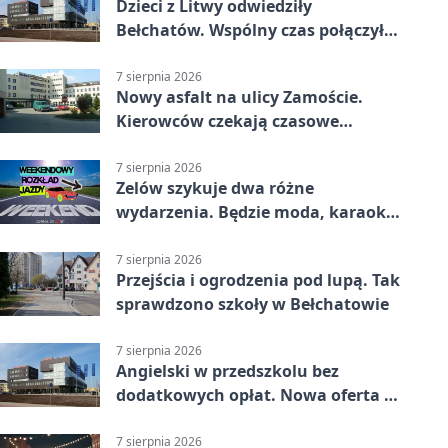
Dzieci z Litwy odwiedziły
Bełchatów. Wspólny czas połączył
regiony
7 sierpnia 2026
Nowy asfalt na ulicy Zamoście.
Kierowców czekają czasowe
utrudnienia
7 sierpnia 2026
Zelów szykuje dwa różne
wydarzenia. Będzie moda, karaoke
i piknik
7 sierpnia 2026
Przejścia i ogrodzenia pod lupą. Tak
sprawdzono szkoły w Bełchatowie
7 sierpnia 2026
Angielski w przedszkolu bez
dodatkowych opłat. Nowa oferta w
Bełchatowie
7 sierpnia 2026