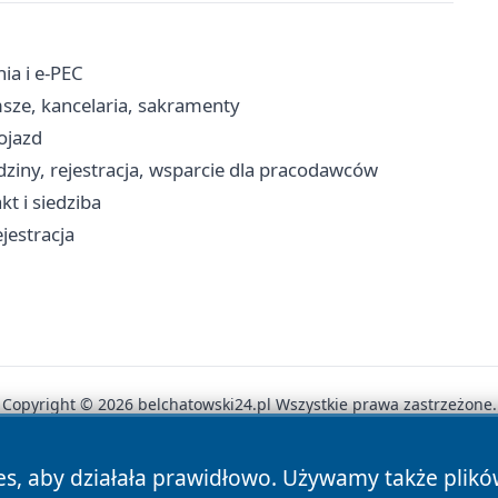
ia i e-PEC
sze, kancelaria, sakramenty
ojazd
ziny, rejestracja, wsparcie dla pracodawców
t i siedziba
ejestracja
Copyright © 2026 belchatowski24.pl Wszystkie prawa zastrzeżone.
es, aby działała prawidłowo. Używamy także plik
News
Autorzy
Polityka Prywatności
Polityka Cookie