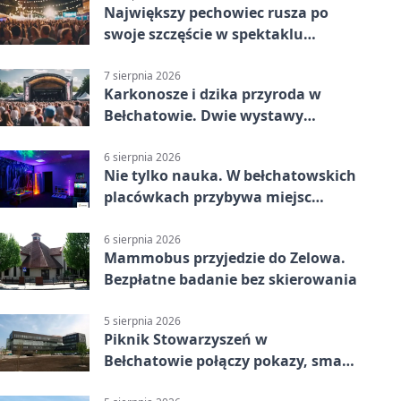
Największy pechowiec rusza po
swoje szczęście w spektaklu
„Najdroższy”.
7 sierpnia 2026
Karkonosze i dzika przyroda w
Bełchatowie. Dwie wystawy
fotografii
6 sierpnia 2026
Nie tylko nauka. W bełchatowskich
placówkach przybywa miejsc
terapii
6 sierpnia 2026
Mammobus przyjedzie do Zelowa.
Bezpłatne badanie bez skierowania
5 sierpnia 2026
Piknik Stowarzyszeń w
Bełchatowie połączy pokazy, smaki
i spotkania