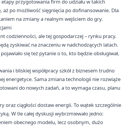
ne etapy przygotowania firm do udziału w takich
ę, aż po możliwość sięgnięcia po dofinansowanie. Dla
kaniem na zmiany a realnym wejściem do gry.
cjami
nt codzienności, ale tej gospodarczej – rynku pracy.
 będą zyskiwać na znaczeniu w nadchodzących latach.
ojawiało się też pytanie o to, kto będzie obsługiwał,
wania i bliskiej współpracy szkół z biznesem trudno
ej energetyce. Sama zmiana technologii nie rozwiąże
gotowani do nowych zadań, a to wymaga czasu, planu
y oraz ciągłości dostaw energii. To wątek szczególnie
etyką. W tle całej dyskusji wybrzmiewało jedno:
żeniem obecnego modelu, lecz osobnym, dużo