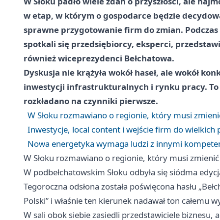
W Słoku padło wiele zdań o przyszłości, ale na
w etap, w którym o gospodarce będzie decydować
sprawne przygotowanie firm do zmian. Podcza
spotkali się przedsiębiorcy, eksperci, przedstaw
również wiceprezydenci Bełchatowa.
Dyskusja nie krążyła wokół haseł, ale wokół ko
inwestycji infrastrukturalnych i rynku pracy. To
rozkładano na czynniki pierwsze.
W Słoku rozmawiano o regionie, który musi zmien
Inwestycje, local content i wejście firm do wielkich
Nowa energetyka wymaga ludzi z innymi kompete
W Słoku rozmawiano o regionie, który musi zmieni
W podbełchatowskim Słoku odbyła się siódma edyc
Tegoroczna odsłona została poświęcona hasłu „Bełc
Polski” i właśnie ten kierunek nadawał ton całemu w
W sali obok siebie zasiedli przedstawiciele biznesu, 