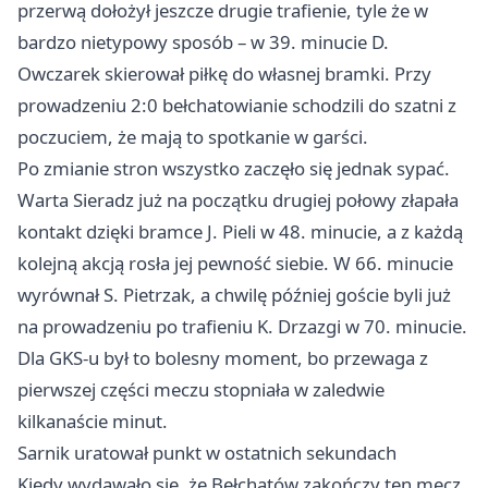
przerwą dołożył jeszcze drugie trafienie, tyle że w
bardzo nietypowy sposób – w 39. minucie D.
Owczarek skierował piłkę do własnej bramki. Przy
prowadzeniu 2:0 bełchatowianie schodzili do szatni z
poczuciem, że mają to spotkanie w garści.
Po zmianie stron wszystko zaczęło się jednak sypać.
Warta Sieradz już na początku drugiej połowy złapała
kontakt dzięki bramce J. Pieli w 48. minucie, a z każdą
kolejną akcją rosła jej pewność siebie. W 66. minucie
wyrównał S. Pietrzak, a chwilę później goście byli już
na prowadzeniu po trafieniu K. Drzazgi w 70. minucie.
Dla GKS-u był to bolesny moment, bo przewaga z
pierwszej części meczu stopniała w zaledwie
kilkanaście minut.
Sarnik uratował punkt w ostatnich sekundach
Kiedy wydawało się, że Bełchatów zakończy ten mecz