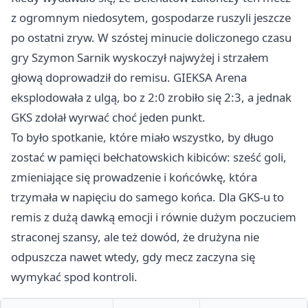
z ogromnym niedosytem, gospodarze ruszyli jeszcze
po ostatni zryw. W szóstej minucie doliczonego czasu
gry Szymon Sarnik wyskoczył najwyżej i strzałem
głową doprowadził do remisu. GIEKSA Arena
eksplodowała z ulgą, bo z 2:0 zrobiło się 2:3, a jednak
GKS zdołał wyrwać choć jeden punkt.
To było spotkanie, które miało wszystko, by długo
zostać w pamięci bełchatowskich kibiców: sześć goli,
zmieniające się prowadzenie i końcówkę, która
trzymała w napięciu do samego końca. Dla GKS-u to
remis z dużą dawką emocji i równie dużym poczuciem
straconej szansy, ale też dowód, że drużyna nie
odpuszcza nawet wtedy, gdy mecz zaczyna się
wymykać spod kontroli.