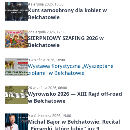
9 sierpnia 2026, 10:30
Kurs samoobrony dla kobiet w
Bełchatowie
22 sierpnia 2026, 12:00
SIERPNIOWY SZAFING 2026 w
Bełchatowie
9 września 2026, 18:00
Wystawa florystyczna „Wyszeptane
ziołami” w Bełchatowie
26 września 2026, 06:00
Wyrowisko 2026 — XIII Rajd off‑road
w Bełchatowie
9 października 2026, 19:00
Michał Bajor w Bełchatowie. Recital
„Piosenki, które lubię” już 9