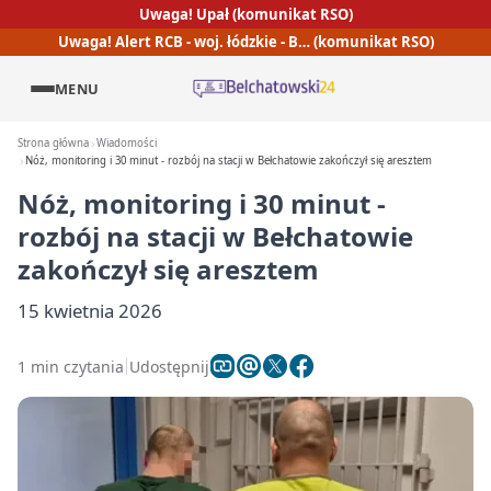
Uwaga! Upał (komunikat RSO)
Uwaga! Alert RCB - woj. łódzkie - B… (komunikat RSO)
MENU
Strona główna
Wiadomości
Nóż, monitoring i 30 minut - rozbój na stacji w Bełchatowie zakończył się aresztem
Nóż, monitoring i 30 minut -
rozbój na stacji w Bełchatowie
zakończył się aresztem
15 kwietnia 2026
1 min czytania
Udostępnij