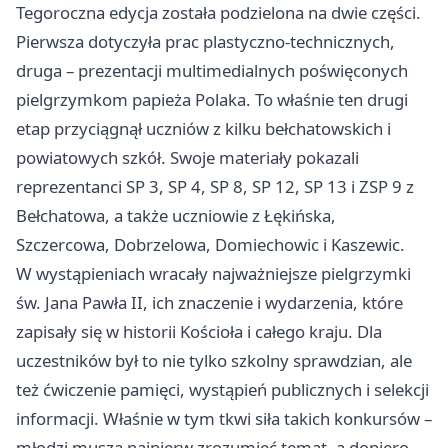
Tegoroczna edycja została podzielona na dwie części.
Pierwsza dotyczyła prac plastyczno-technicznych,
druga – prezentacji multimedialnych poświęconych
pielgrzymkom papieża Polaka. To właśnie ten drugi
etap przyciągnął uczniów z kilku bełchatowskich i
powiatowych szkół. Swoje materiały pokazali
reprezentanci SP 3, SP 4, SP 8, SP 12, SP 13 i ZSP 9 z
Bełchatowa, a także uczniowie z Łękińska,
Szczercowa, Dobrzelowa, Domiechowic i Kaszewic.
W wystąpieniach wracały najważniejsze pielgrzymki
św. Jana Pawła II, ich znaczenie i wydarzenia, które
zapisały się w historii Kościoła i całego kraju. Dla
uczestników był to nie tylko szkolny sprawdzian, ale
też ćwiczenie pamięci, wystąpień publicznych i selekcji
informacji. Właśnie w tym tkwi siła takich konkursów –
młodzi muszą najpierw zrozumieć temat, a dopiero