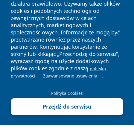
działała prawidłowo. Używamy także plików
cookies i podobnych technologii od
zewnętrznych dostawców w celach
analitycznych, marketingowych i
społecznościowych. Informacje te mogą być
przetwarzane również przez naszych
Copyright © 2026 belchatowski24.pl Wszystkie prawa
partnerów. Kontynuując korzystanie ze
zastrzeżone.
strony lub klikając „Przechodzę do serwisu",
wyrażasz zgodę na użycie dodatkowych
plików cookies zgodnie z naszą
polityką
Polityka
Polityka
News
Autorzy
.
.
prywatności
Zaawansowane ustawienia
Prywatności
Cookies
Polityka Cookies
Przejdź do serwisu