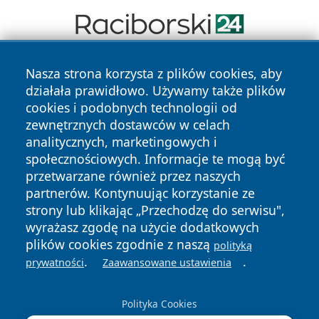
Nasza strona korzysta z plików cookies, aby
działała prawidłowo. Używamy także plików
cookies i podobnych technologii od
zewnętrznych dostawców w celach
analitycznych, marketingowych i
Copyright © 2026 belchatowski24.pl Wszystkie prawa
społecznościowych. Informacje te mogą być
zastrzeżone.
przetwarzane również przez naszych
partnerów. Kontynuując korzystanie ze
strony lub klikając „Przechodzę do serwisu",
Polityka
Polityka
News
Autorzy
wyrażasz zgodę na użycie dodatkowych
Prywatności
Cookies
plików cookies zgodnie z naszą
polityką
.
.
prywatności
Zaawansowane ustawienia
Polityka Cookies