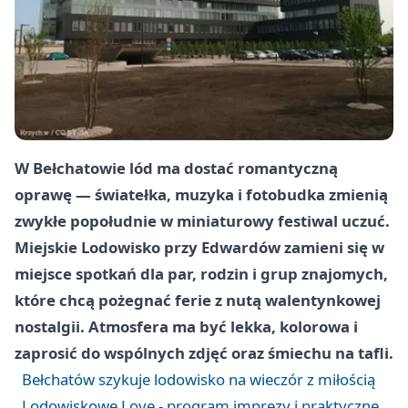
W Bełchatowie lód ma dostać romantyczną
oprawę — światełka, muzyka i fotobudka zmienią
zwykłe popołudnie w miniaturowy festiwal uczuć.
Miejskie Lodowisko przy Edwardów zamieni się w
miejsce spotkań dla par, rodzin i grup znajomych,
które chcą pożegnać ferie z nutą walentynkowej
nostalgii. Atmosfera ma być lekka, kolorowa i
zaprosić do wspólnych zdjęć oraz śmiechu na tafli.
Bełchatów szykuje lodowisko na wieczór z miłością
Lodowiskowe Love - program imprezy i praktyczne