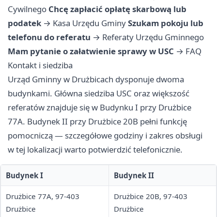
Cywilnego
Chcę zapłacić opłatę skarbową lub
podatek
→
Kasa Urzędu Gminy
Szukam pokoju lub
telefonu do referatu
→
Referaty Urzędu Gminnego
Mam pytanie o załatwienie sprawy w USC
→
FAQ
Kontakt i siedziba
Urząd Gminny w Drużbicach dysponuje dwoma
budynkami. Główna siedziba USC oraz większość
referatów znajduje się w Budynku I przy Drużbice
77A. Budynek II przy Drużbice 20B pełni funkcję
pomocniczą — szczegółowe godziny i zakres obsługi
w tej lokalizacji warto potwierdzić telefonicznie.
Budynek I
Budynek II
Drużbice 77A, 97-403
Drużbice 20B, 97-403
Drużbice
Drużbice