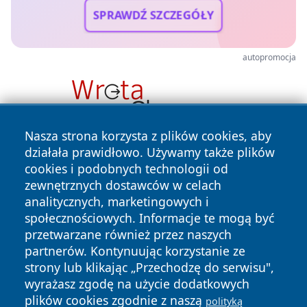
SPRAWDŹ SZCZEGÓŁY
autopromocja
Nasza strona korzysta z plików cookies, aby
działała prawidłowo. Używamy także plików
cookies i podobnych technologii od
zewnętrznych dostawców w celach
analitycznych, marketingowych i
społecznościowych. Informacje te mogą być
przetwarzane również przez naszych
Copyright © 2026 belchatowski24.pl Wszystkie prawa
zastrzeżone.
partnerów. Kontynuując korzystanie ze
strony lub klikając „Przechodzę do serwisu",
wyrażasz zgodę na użycie dodatkowych
Polityka
Polityka
plików cookies zgodnie z naszą
polityką
News
Autorzy