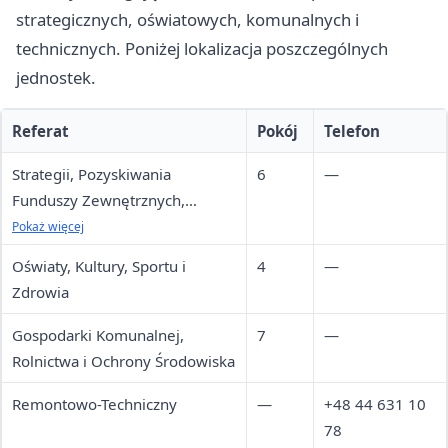
strategicznych, oświatowych, komunalnych i
technicznych. Poniżej lokalizacja poszczególnych
jednostek.
Referat
Pokój
Telefon
Strategii, Pozyskiwania
6
—
Funduszy Zewnętrznych,
Zamówień Publicznych,
Pokaż więcej
Inwestycji i Gospodarki
Oświaty, Kultury, Sportu i
4
—
Przestrzennej
Zdrowia
Gospodarki Komunalnej,
7
—
Rolnictwa i Ochrony Środowiska
Remontowo-Techniczny
—
+48 44 631 10
78