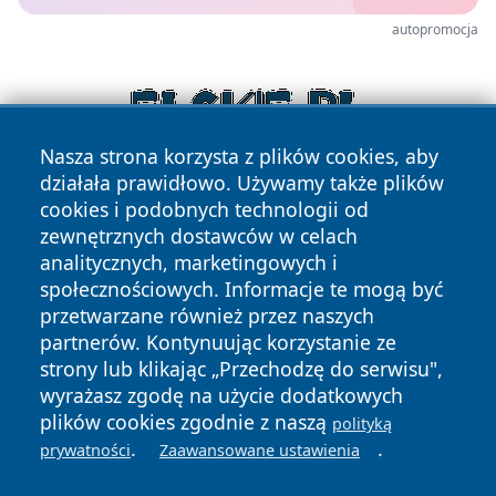
autopromocja
Nasza strona korzysta z plików cookies, aby
działała prawidłowo. Używamy także plików
cookies i podobnych technologii od
zewnętrznych dostawców w celach
analitycznych, marketingowych i
społecznościowych. Informacje te mogą być
przetwarzane również przez naszych
Copyright © 2026 belchatowski24.pl Wszystkie prawa
partnerów. Kontynuując korzystanie ze
zastrzeżone.
strony lub klikając „Przechodzę do serwisu",
wyrażasz zgodę na użycie dodatkowych
plików cookies zgodnie z naszą
polityką
Polityka
Polityka
.
.
News
Autorzy
prywatności
Zaawansowane ustawienia
Prywatności
Cookies