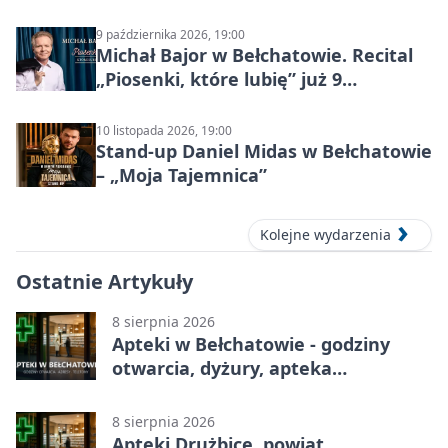
9 października 2026, 19:00
Michał Bajor w Bełchatowie. Recital
„Piosenki, które lubię” już 9
października 2026
10 listopada 2026, 19:00
Stand-up Daniel Midas w Bełchatowie
– „Moja Tajemnica”
Kolejne wydarzenia
Ostatnie Artykuły
8 sierpnia 2026
Apteki w Bełchatowie - godziny
otwarcia, dyżury, apteka
całodobowa
8 sierpnia 2026
Apteki Drużbice, powiat