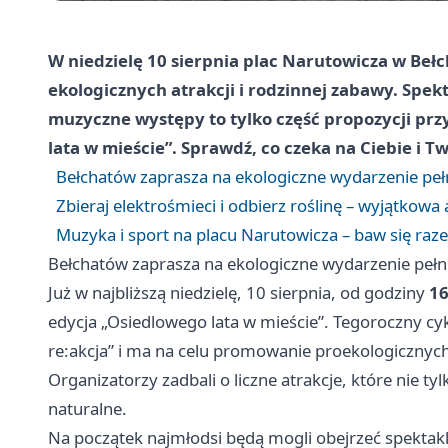
W niedzielę 10 sierpnia plac Narutowicza w Bełc
ekologicznych atrakcji i rodzinnej zabawy. Spek
muzyczne występy to tylko część propozycji pr
lata w mieście”. Sprawdź, co czeka na Ciebie i Tw
Bełchatów zaprasza na ekologiczne wydarzenie peł
Zbieraj elektrośmieci i odbierz roślinę – wyjątkowa
Muzyka i sport na placu Narutowicza – baw się raz
Bełchatów zaprasza na ekologiczne wydarzenie pełn
Już w najbliższą niedzielę, 10 sierpnia, od godziny
16
edycja „Osiedlowego lata w mieście”. Tegoroczny cy
re:akcja” i ma na celu promowanie proekologiczny
Organizatorzy zadbali o liczne atrakcje, które nie ty
naturalne.
Na początek najmłodsi będą mogli obejrzeć spektakl 