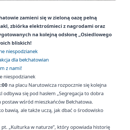
hatowie zamieni się w zieloną oazę pełną
takl, zbiórka elektrośmieci z nagrodami oraz
zygotowanych na kolejną odsłonę „Osiedlowego
oich bliskich!
ne niespodzianek
 akcja dla bełchatowian
em z nami!
e niespodzianek
:00
na placu Narutowicza rozpocznie się kolejna
kl odbywa się pod hasłem „Segregacja to dobra
ch postaw wśród mieszkańców Bełchatowa.
lko bawią, ale także uczą, jak dbać o środowisko
pt. „Kulturka w naturze”, który opowiada historię