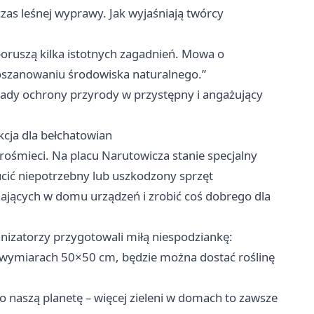
zas leśnej wyprawy. Jak wyjaśniają twórcy
oruszą kilka istotnych zagadnień. Mowa o
poszanowaniu środowiska naturalnego.”
asady ochrony przyrody w przystępny i angażujący
akcja dla bełchatowian
rośmieci. Na placu Narutowicza stanie specjalny
cić niepotrzebny lub uszkodzony sprzęt
egających w domu urządzeń i zrobić coś dobrego dla
anizatorzy przygotowali miłą niespodziankę:
o wymiarach 50×50 cm, będzie można dostać roślinę
i o naszą planetę – więcej zieleni w domach to zawsze