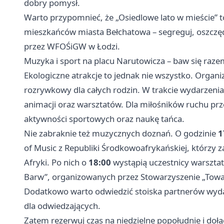
dobry pomysł.
Warto przypomnieć, że „Osiedlowe lato w mieście” t
mieszkańców miasta Bełchatowa – segreguj, oszczędz
przez WFOŚiGW w Łodzi.
Muzyka i sport na placu Narutowicza – baw się raze
Ekologiczne atrakcje to jednak nie wszystko. Organ
rozrywkowy dla całych rodzin. W trakcie wydarzenia
animacji oraz warsztatów. Dla miłośników ruchu p
aktywności sportowych oraz naukę tańca.
Nie zabraknie też muzycznych doznań. O godzinie
1
of Music z Republiki Środkowoafrykańskiej, którzy z
Afryki. Po nich o
18:00
wystąpią uczestnicy warszta
Barw”, organizowanych przez Stowarzyszenie „Towarz
Dodatkowo warto odwiedzić stoiska partnerów wydar
dla odwiedzających.
Zatem rezerwuj czas na niedzielne popołudnie i dołą