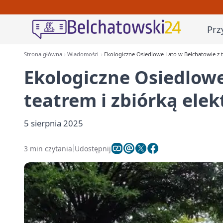
Prz
Strona główna
Wiadomości
Ekologiczne Osiedlowe Lato w Bełchatowie z t
Ekologiczne Osiedlowe
teatrem i zbiórką elek
5 sierpnia 2025
3 min czytania
Udostępnij