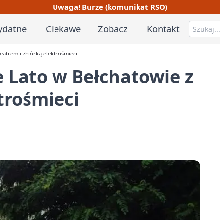
Uwaga! Burze (komunikat RSO)
ydatne
Ciekawe
Zobacz
Kontakt
eatrem i zbiórką elektrośmieci
 Lato w Bełchatowie z
trośmieci