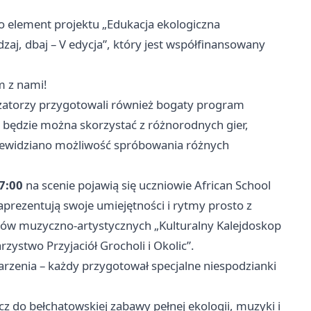
o element projektu „Edukacja ekologiczna
aj, dbaj – V edycja”, który jest współfinansowany
m z nami!
izatorzy przygotowali również bogaty program
 będzie można skorzystać z różnorodnych gier,
rzewidziano możliwość spróbowania różnych
7:00
na scenie pojawią się uczniowie African School
aprezentują swoje umiejętności i rytmy prosto z
tów muzyczno-artystycznych „Kulturalny Kalejdoskop
ystwo Przyjaciół Grocholi i Okolic”.
zenia – każdy przygotował specjalne niespodzianki
cz do bełchatowskiej zabawy pełnej ekologii, muzyki i