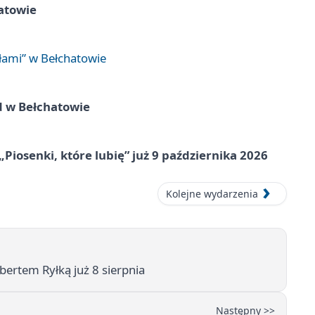
atowie
łami” w Bełchatowie
d w Bełchatowie
„Piosenki, które lubię” już 9 października 2026
Kolejne wydarzenia
ertem Ryłką już 8 sierpnia
Następny >>