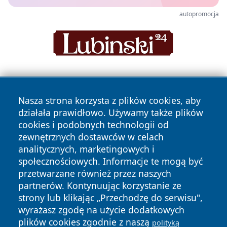
autopromocja
Nasza strona korzysta z plików cookies, aby
działała prawidłowo. Używamy także plików
cookies i podobnych technologii od
zewnętrznych dostawców w celach
Copyright © 2026 belchatowski24.pl Wszystkie prawa
analitycznych, marketingowych i
zastrzeżone.
społecznościowych. Informacje te mogą być
przetwarzane również przez naszych
partnerów. Kontynuując korzystanie ze
Polityka
Polityka
News
Autorzy
strony lub klikając „Przechodzę do serwisu",
Prywatności
Cookies
wyrażasz zgodę na użycie dodatkowych
plików cookies zgodnie z naszą
polityką