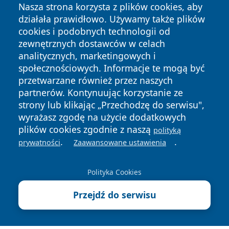
Nasza strona korzysta z plików cookies, aby
działała prawidłowo. Używamy także plików
cookies i podobnych technologii od
zewnętrznych dostawców w celach
analitycznych, marketingowych i
społecznościowych. Informacje te mogą być
Copyright © 2026 belchatowski24.pl Wszystkie prawa
przetwarzane również przez naszych
zastrzeżone.
partnerów. Kontynuując korzystanie ze
strony lub klikając „Przechodzę do serwisu",
wyrażasz zgodę na użycie dodatkowych
Polityka
Polityka
News
Autorzy
plików cookies zgodnie z naszą
polityką
Prywatności
Cookies
.
.
prywatności
Zaawansowane ustawienia
Polityka Cookies
Przejdź do serwisu