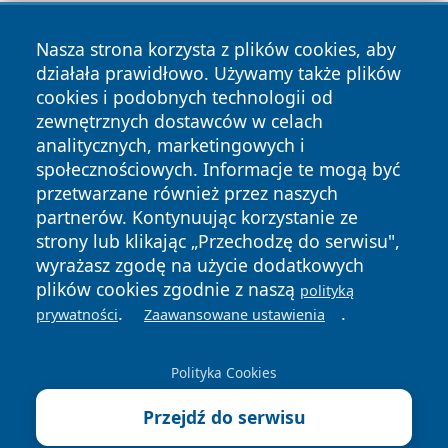
Nasza strona korzysta z plików cookies, aby
działała prawidłowo. Używamy także plików
cookies i podobnych technologii od
zewnętrznych dostawców w celach
Copyright © 2026 belchatowski24.pl Wszystkie prawa
analitycznych, marketingowych i
zastrzeżone.
społecznościowych. Informacje te mogą być
przetwarzane również przez naszych
partnerów. Kontynuując korzystanie ze
Polityka
Polityka
News
Autorzy
strony lub klikając „Przechodzę do serwisu",
Prywatności
Cookies
wyrażasz zgodę na użycie dodatkowych
plików cookies zgodnie z naszą
polityką
.
.
prywatności
Zaawansowane ustawienia
Polityka Cookies
Przejdź do serwisu