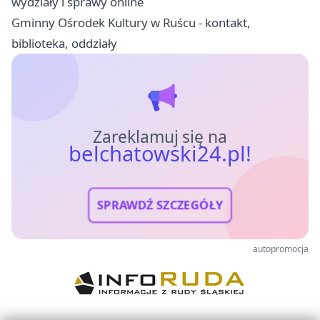
wydziały i sprawy online
Gminny Ośrodek Kultury w Ruścu - kontakt,
biblioteka, oddziały
Zareklamuj się na
belchatowski24.pl!
SPRAWDŹ SZCZEGÓŁY
autopromocja