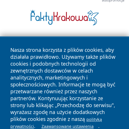
autopromocja
Nasza strona korzysta z plików cookies, aby
działała prawidłowo. Używamy także plików
cookies i podobnych technologii od
zewnętrznych dostawców w celach
Copyright © 2026 belchatowski24.pl Wszystkie prawa
analitycznych, marketingowych i
zastrzeżone.
społecznościowych. Informacje te mogą być
przetwarzane również przez naszych
partnerów. Kontynuując korzystanie ze
Polityka
Polityka
News
Autorzy
strony lub klikając „Przechodzę do serwisu",
Prywatności
Cookies
wyrażasz zgodę na użycie dodatkowych
plików cookies zgodnie z naszą
polityką
.
.
prywatności
Zaawansowane ustawienia