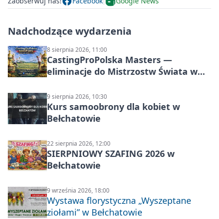
Zaobserwuj nas!
Facebook
Google News
Nadchodzące wydarzenia
8 sierpnia 2026, 11:00
CastingProPolska Masters —
eliminacje do Mistrzostw Świata w
Carp Castingu
9 sierpnia 2026, 10:30
Kurs samoobrony dla kobiet w
Bełchatowie
22 sierpnia 2026, 12:00
SIERPNIOWY SZAFING 2026 w
Bełchatowie
9 września 2026, 18:00
Wystawa florystyczna „Wyszeptane
ziołami” w Bełchatowie