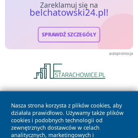
Zareklamuj się na
belchatowski24.pl!
SPRAWDŹ SZCZEGÓŁY
autopromocja
Nasza strona korzysta z plików cookies, aby
działała prawidłowo. Używamy także plików
cookies i podobnych technologii od
zewnętrznych dostawców w celach
Copyright © 2026 belchatowski24.pl Wszystkie prawa
analitycznych, marketingowych i
zastrzeżone.