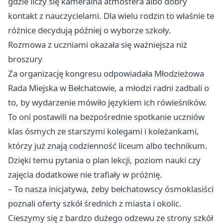
gdzie liczy się kameralna atmosfera albo dobry
kontakt z nauczycielami. Dla wielu rodzin to właśnie te
różnice decydują później o wyborze szkoły.
Rozmowa z uczniami okazała się ważniejsza niż
broszury
Za organizację kongresu odpowiadała Młodzieżowa
Rada Miejska w Bełchatowie, a młodzi radni zadbali o
to, by wydarzenie mówiło językiem ich rówieśników.
To oni postawili na bezpośrednie spotkanie uczniów
klas ósmych ze starszymi kolegami i koleżankami,
którzy już znają codzienność liceum albo technikum.
Dzięki temu pytania o plan lekcji, poziom nauki czy
zajęcia dodatkowe nie trafiały w próżnię.
– To nasza inicjatywa, żeby bełchatowscy ósmoklasiści
poznali oferty szkół średnich z miasta i okolic.
Cieszymy się z bardzo dużego odzewu ze strony szkół