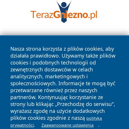
Nasza strona korzysta z plików cookies, aby
działała prawidłowo. Używamy także plików
cookies i podobnych technologii od
zewnętrznych dostawców w celach
Copyright © 2026 belchatowski24.pl Wszystkie prawa
analitycznych, marketingowych i
zastrzeżone.
społecznościowych. Informacje te mogą być
przetwarzane również przez naszych
partnerów. Kontynuując korzystanie ze
Polityka
Polityka
News
Autorzy
strony lub klikając „Przechodzę do serwisu",
Prywatności
Cookies
wyrażasz zgodę na użycie dodatkowych
plików cookies zgodnie z naszą
polityką
.
.
prywatności
Zaawansowane ustawienia