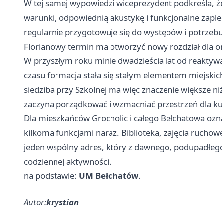
W tej samej wypowiedzi wiceprezydent podkreśla,
warunki, odpowiednią akustykę i funkcjonalne zaplec
regularnie przygotowuje się do występów i potrzeb
Florianowy termin ma otworzyć nowy rozdział dla or
W przyszłym roku minie dwadzieścia lat od reaktywa
czasu formacja stała się stałym elementem miejskic
siedziba przy Szkolnej ma więc znaczenie większe niż
zaczyna porządkować i wzmacniać przestrzeń dla kul
Dla mieszkańców Grocholic i całego Bełchatowa oznacz
kilkoma funkcjami naraz. Biblioteka, zajęcia ruchowe
jeden wspólny adres, który z dawnego, podupadłeg
codziennej aktywności.
na podstawie:
UM Bełchatów
.
Autor:
krystian