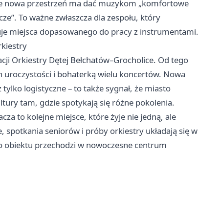
 że nowa przestrzeń ma dać muzykom „komfortowe
ze”. To ważne zwłaszcza dla zespołu, który
uje miejsca dopasowanego do pracy z instrumentami.
kiestry
cji Orkiestry Dętej Bełchatów–Grocholice. Od tego
h uroczystości i bohaterką wielu koncertów. Nowa
 tylko logistyczne – to także sygnał, że miasto
tury tam, gdzie spotykają się różne pokolenia.
a to kolejne miejsce, które żyje nie jedną, ale
, spotkania seniorów i próby orkiestry układają się w
o obiektu przechodzi w nowoczesne centrum