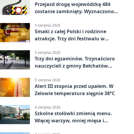
Przejazd drogą wojewódzką 484
zostanie zamknięty. Wyznaczono
objazdy
5 sierpnia 2026
Smaki z całej Polski i rodzinne
atrakcje. Trzy dni festiwalu w
Bełchatowie
5 sierpnia 2026
Trzy dni egzaminów. Trzynaścioro
nauczycieli z gminy Bełchatów
sprawdza swoje kompetencje
5 sierpnia 2026
Alert III stopnia przed upałem. W
Zelowie temperatura sięgnie 38°C
4 sierpnia 2026
Szkolne stołówki zmienią menu.
Więcej warzyw, mniej mięsa i
smażenia