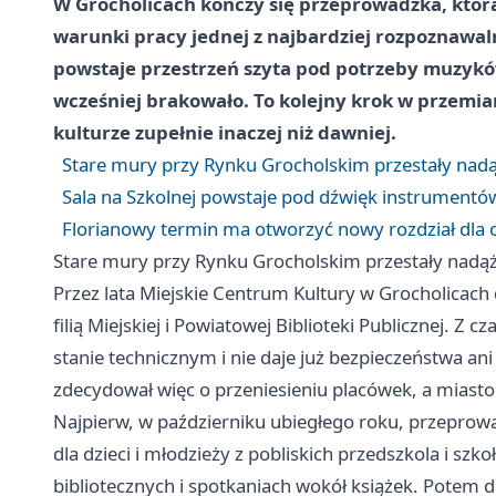
W Grocholicach kończy się przeprowadzka, która 
warunki pracy jednej z najbardziej rozpoznawaln
powstaje przestrzeń szyta pod potrzeby muzyków
wcześniej brakowało. To kolejny krok w przemian
kulturze zupełnie inaczej niż dawniej.
Stare mury przy Rynku Grocholskim przestały nadą
Sala na Szkolnej powstaje pod dźwięk instrumentó
Florianowy termin ma otworzyć nowy rozdział dla o
Stare mury przy Rynku Grocholskim przestały nadąż
Przez lata Miejskie Centrum Kultury w Grocholicach
filią Miejskiej i Powiatowej Biblioteki Publicznej. Z 
stanie technicznym i nie daje już bezpieczeństwa an
zdecydował więc o przeniesieniu placówek, a miasto
Najpierw, w październiku ubiegłego roku, przeprowa
dla dzieci i młodzieży z pobliskich przedszkola i szk
bibliotecznych i spotkaniach wokół książek. Potem 