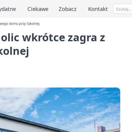
ydatne
Ciekawe
Zobacz
Kontakt
nowego domu przy Szkolnej
olic wkrótce zagra z
olnej