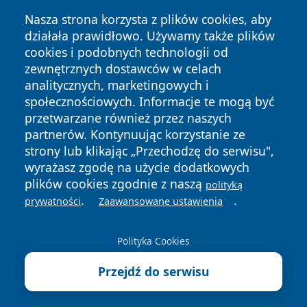
Nasza strona korzysta z plików cookies, aby
działała prawidłowo. Używamy także plików
cookies i podobnych technologii od
zewnętrznych dostawców w celach
analitycznych, marketingowych i
społecznościowych. Informacje te mogą być
Copyright © 2026 belchatowski24.pl Wszystkie prawa
przetwarzane również przez naszych
zastrzeżone.
partnerów. Kontynuując korzystanie ze
strony lub klikając „Przechodzę do serwisu",
wyrażasz zgodę na użycie dodatkowych
Polityka
Polityka
News
Autorzy
plików cookies zgodnie z naszą
Prywatności
Cookies
polityką
.
.
prywatności
Zaawansowane ustawienia
Polityka Cookies
Przejdź do serwisu