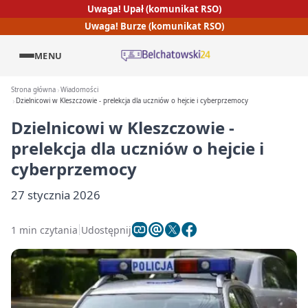
Uwaga! Upał (komunikat RSO)
Uwaga! Burze (komunikat RSO)
MENU
Strona główna
Wiadomości
Dzielnicowi w Kleszczowie - prelekcja dla uczniów o hejcie i cyberprzemocy
Dzielnicowi w Kleszczowie -
prelekcja dla uczniów o hejcie i
cyberprzemocy
27 stycznia 2026
1 min czytania
Udostępnij