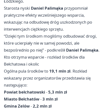
Łódzkiego.
Starosta nyski
Daniel Palimąka
przypomniał
praktyczne efekty wcześniejszego wsparcia,
wskazując na odbudowę dróg uszkodzonych po
interwencjach ciężkiego sprzętu.
“Dzięki tym środkom mogliśmy odbudować drogi,
które ucierpiały nie w samej powodzi, ale
bezpośrednio po niej” - podkreślił
Daniel Palimąka
.
Kto otrzyma wsparcie - rozkład środków dla
Bełchatowa i okolic
Ogólna pula środków to
19,1 mln zł
. Rozkład
wskazany przez organizatorów przedstawia się
następująco:
Powiat bełchatowski
-
5,3 mln zł
Miasto Bełchatów
-
3 mln zł
Gmina Zelów
-
2,2 mln zł