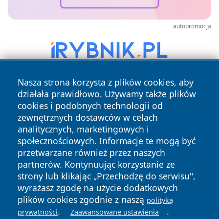
autopromocja
Nasza strona korzysta z plików cookies, aby
działała prawidłowo. Używamy także plików
cookies i podobnych technologii od
zewnętrznych dostawców w celach
analitycznych, marketingowych i
społecznościowych. Informacje te mogą być
Copyright © 2026 belchatowski24.pl Wszystkie prawa
przetwarzane również przez naszych
zastrzeżone.
partnerów. Kontynuując korzystanie ze
strony lub klikając „Przechodzę do serwisu",
wyrażasz zgodę na użycie dodatkowych
Polityka
Polityka
News
Autorzy
plików cookies zgodnie z naszą
Prywatności
Cookies
polityką
.
.
prywatności
Zaawansowane ustawienia