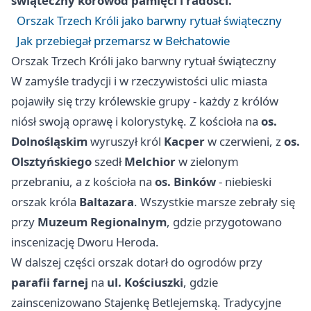
świąteczny korowód pamięci i radości.
Orszak Trzech Króli jako barwny rytuał świąteczny
Jak przebiegał przemarsz w Bełchatowie
Orszak Trzech Króli jako barwny rytuał świąteczny
W zamyśle tradycji i w rzeczywistości ulic miasta
pojawiły się trzy królewskie grupy - każdy z królów
niósł swoją oprawę i kolorystykę. Z kościoła na
os.
Dolnośląskim
wyruszył król
Kacper
w czerwieni, z
os.
Olsztyńskiego
szedł
Melchior
w zielonym
przebraniu, a z kościoła na
os. Binków
- niebieski
orszak króla
Baltazara
. Wszystkie marsze zebrały się
przy
Muzeum Regionalnym
, gdzie przygotowano
inscenizację Dworu Heroda.
W dalszej części orszak dotarł do ogrodów przy
parafii farnej
na
ul. Kościuszki
, gdzie
zainscenizowano Stajenkę Betlejemską. Tradycyjne