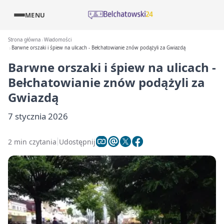
MENU
Strona główna
Wiadomości
Barwne orszaki i śpiew na ulicach - Bełchatowianie znów podążyli za Gwiazdą
Barwne orszaki i śpiew na ulicach -
Bełchatowianie znów podążyli za
Gwiazdą
7 stycznia 2026
2 min czytania
Udostępnij