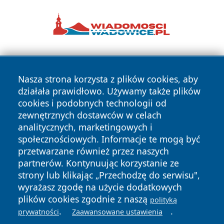
Nasza strona korzysta z plików cookies, aby
działała prawidłowo. Używamy także plików
cookies i podobnych technologii od
zewnętrznych dostawców w celach
Copyright © 2026 belchatowski24.pl Wszystkie prawa
analitycznych, marketingowych i
zastrzeżone.
społecznościowych. Informacje te mogą być
przetwarzane również przez naszych
partnerów. Kontynuując korzystanie ze
Polityka
Polityka
News
Autorzy
strony lub klikając „Przechodzę do serwisu",
Prywatności
Cookies
wyrażasz zgodę na użycie dodatkowych
plików cookies zgodnie z naszą
polityką
.
.
prywatności
Zaawansowane ustawienia