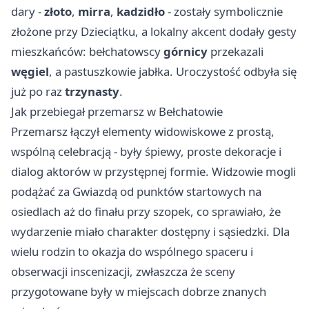
dary -
złoto
,
mirra
,
kadzidło
- zostały symbolicznie
złożone przy Dzieciątku, a lokalny akcent dodały gesty
mieszkańców: bełchatowscy
górnicy
przekazali
węgiel
, a pastuszkowie jabłka. Uroczystość odbyła się
już po raz
trzynasty
.
Jak przebiegał przemarsz w Bełchatowie
Przemarsz łączył elementy widowiskowe z prostą,
wspólną celebracją - były śpiewy, proste dekoracje i
dialog aktorów w przystępnej formie. Widzowie mogli
podążać za Gwiazdą od punktów startowych na
osiedlach aż do finału przy szopek, co sprawiało, że
wydarzenie miało charakter dostępny i sąsiedzki. Dla
wielu rodzin to okazja do wspólnego spaceru i
obserwacji inscenizacji, zwłaszcza że sceny
przygotowane były w miejscach dobrze znanych