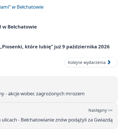
łami” w Bełchatowie
d w Bełchatowie
„Piosenki, które lubię” już 9 października 2026
Kolejne wydarzenia
ltany - akcje wobec zagrożonych mrozem
Następny >>
a ulicach - Bełchatowianie znów podążyli za Gwiazdą