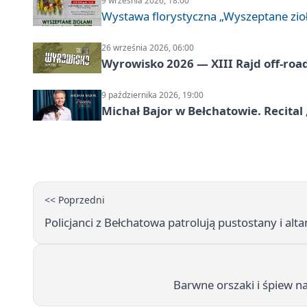
9 września 2026, 18:00
Wystawa florystyczna „Wyszeptane zio
26 września 2026, 06:00
Wyrowisko 2026 — XIII Rajd off‑roa
9 października 2026, 19:00
Michał Bajor w Bełchatowie. Recital 
<< Poprzedni
Policjanci z Bełchatowa patrolują pustostany i a
Barwne orszaki i śpiew n