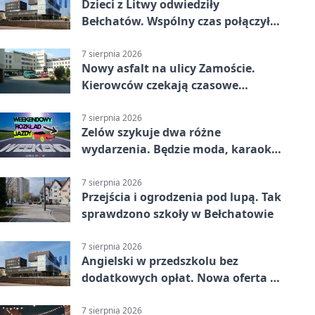
Dzieci z Litwy odwiedziły
Bełchatów. Wspólny czas połączył
regiony
7 sierpnia 2026
Nowy asfalt na ulicy Zamoście.
Kierowców czekają czasowe
utrudnienia
7 sierpnia 2026
Zelów szykuje dwa różne
wydarzenia. Będzie moda, karaoke
i piknik
7 sierpnia 2026
Przejścia i ogrodzenia pod lupą. Tak
sprawdzono szkoły w Bełchatowie
7 sierpnia 2026
Angielski w przedszkolu bez
dodatkowych opłat. Nowa oferta w
Bełchatowie
7 sierpnia 2026