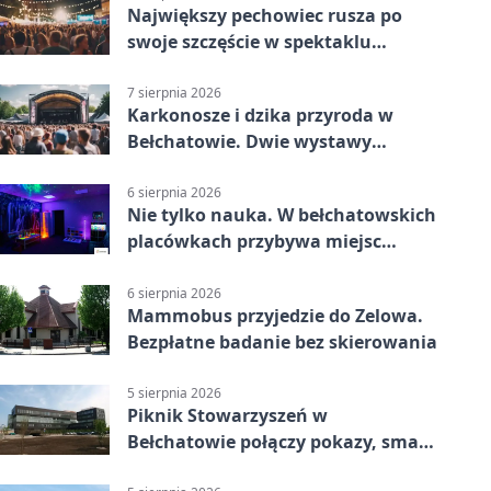
Największy pechowiec rusza po
swoje szczęście w spektaklu
„Najdroższy”.
7 sierpnia 2026
Karkonosze i dzika przyroda w
Bełchatowie. Dwie wystawy
fotografii
6 sierpnia 2026
Nie tylko nauka. W bełchatowskich
placówkach przybywa miejsc
terapii
6 sierpnia 2026
Mammobus przyjedzie do Zelowa.
Bezpłatne badanie bez skierowania
5 sierpnia 2026
Piknik Stowarzyszeń w
Bełchatowie połączy pokazy, smaki
i spotkania