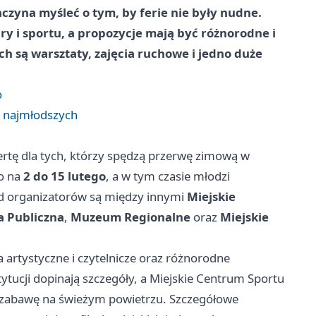
czyna myśleć o tym, by ferie nie były nudne.
y i sportu, a propozycje mają być różnorodne i
ch są warsztaty, zajęcia ruchowe i jedno duże
o
 najmłodszych
ertę dla tych, którzy spędzą przerwę zimową w
o na
2 do 15 lutego
, a w tym czasie młodzi
ód organizatorów są między innymi
Miejskie
a Publiczna
,
Muzeum Regionalne
oraz
Miejskie
a artystyczne i czytelnicze oraz różnorodne
tucji dopinają szczegóły, a Miejskie Centrum Sportu
i zabawę na świeżym powietrzu. Szczegółowe