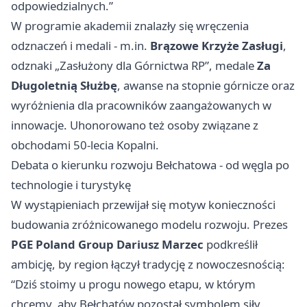
odpowiedzialnych.”
W programie akademii znalazły się wręczenia
odznaczeń i medali - m.in.
Brązowe Krzyże Zasługi
,
odznaki „Zasłużony dla Górnictwa RP”, medale
Za
Długoletnią Służbę
, awanse na stopnie górnicze oraz
wyróżnienia dla pracowników zaangażowanych w
innowacje. Uhonorowano też osoby związane z
obchodami 50-lecia Kopalni.
Debata o kierunku rozwoju Bełchatowa - od węgla po
technologie i turystykę
W wystąpieniach przewijał się motyw konieczności
budowania zróżnicowanego modelu rozwoju. Prezes
PGE Poland Group Dariusz Marzec
podkreślił
ambicję, by region łączył tradycję z nowoczesnością:
“Dziś stoimy u progu nowego etapu, w którym
chcemy, aby Bełchatów pozostał symbolem siły,