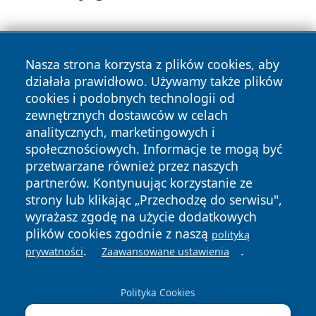
Nasza strona korzysta z plików cookies, aby
działała prawidłowo. Używamy także plików
cookies i podobnych technologii od
zewnętrznych dostawców w celach
Copyright © 2026 belchatowski24.pl Wszystkie prawa
analitycznych, marketingowych i
zastrzeżone.
społecznościowych. Informacje te mogą być
przetwarzane również przez naszych
partnerów. Kontynuując korzystanie ze
Polityka
Polityka
News
Autorzy
strony lub klikając „Przechodzę do serwisu",
Prywatności
Cookies
wyrażasz zgodę na użycie dodatkowych
plików cookies zgodnie z naszą
polityką
.
.
prywatności
Zaawansowane ustawienia
Polityka Cookies