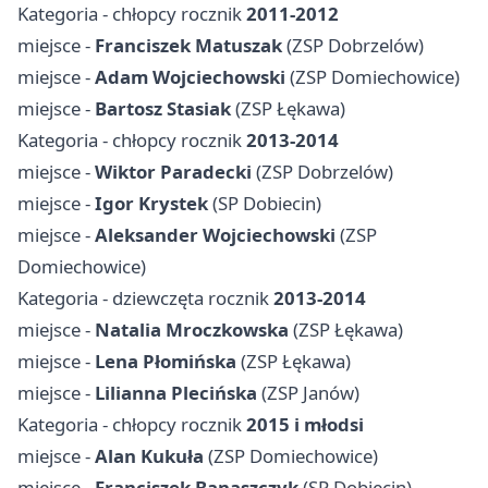
Kategoria - chłopcy rocznik
2011-2012
miejsce -
Franciszek Matuszak
(ZSP Dobrzelów)
miejsce -
Adam Wojciechowski
(ZSP Domiechowice)
miejsce -
Bartosz Stasiak
(ZSP Łękawa)
Kategoria - chłopcy rocznik
2013-2014
miejsce -
Wiktor Paradecki
(ZSP Dobrzelów)
miejsce -
Igor Krystek
(SP Dobiecin)
miejsce -
Aleksander Wojciechowski
(ZSP
Domiechowice)
Kategoria - dziewczęta rocznik
2013-2014
miejsce -
Natalia Mroczkowska
(ZSP Łękawa)
miejsce -
Lena Płomińska
(ZSP Łękawa)
miejsce -
Lilianna Plecińska
(ZSP Janów)
Kategoria - chłopcy rocznik
2015 i młodsi
miejsce -
Alan Kukuła
(ZSP Domiechowice)
miejsce -
Franciszek Banaszczyk
(SP Dobiecin)