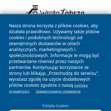
Nasza strona korzysta z plików cookies, aby
działała prawidłowo. Używamy także plików
cookies i podobnych technologii od
zewnętrznych dostawców w celach
analitycznych, marketingowych i
społecznościowych. Informacje te mogą być
Copyright © 2026 belchatowski24.pl Wszystkie prawa
przetwarzane również przez naszych
zastrzeżone.
partnerów. Kontynuując korzystanie ze
strony lub klikając „Przechodzę do serwisu",
wyrażasz zgodę na użycie dodatkowych
Polityka
Polityka
News
Autorzy
plików cookies zgodnie z naszą
polityką
Prywatności
Cookies
.
.
prywatności
Zaawansowane ustawienia
Polityka Cookies