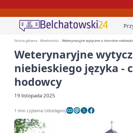
Prz
Strona główna
Wiadomości
Weterynaryjne wytyczne o chorobie niebieski
Weterynaryjne wytycz
niebieskiego języka -
hodowcy
19 listopada 2025
1 min czytania
Udostępnij