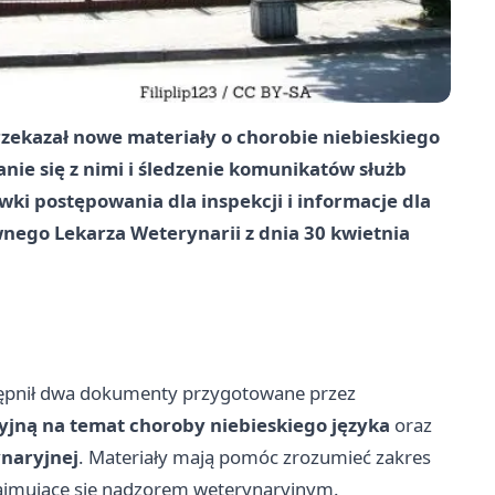
zekazał nowe materiały o chorobie niebieskiego
nie się z nimi i śledzenie komunikatów służb
i postępowania dla inspekcji i informacje dla
wnego Lekarza Weterynarii z dnia
30 kwietnia
tępnił dwa dokumenty przygotowane przez
yjną na temat choroby niebieskiego języka
oraz
naryjnej
. Materiały mają pomóc zrozumieć zakres
y zajmujące się nadzorem weterynaryjnym.