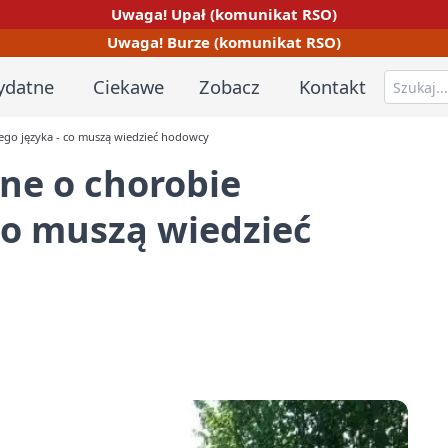
Uwaga! Upał (komunikat RSO)
Uwaga! Burze (komunikat RSO)
ydatne
Ciekawe
Zobacz
Kontakt
ego języka - co muszą wiedzieć hodowcy
ne o chorobie
 co muszą wiedzieć