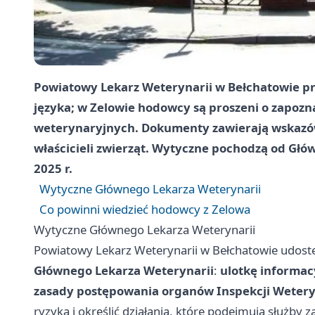
Powiatowy Lekarz Weterynarii w Bełchatowie pr
języka; w Zelowie hodowcy są proszeni o zapozna
weterynaryjnych. Dokumenty zawierają wskazówk
właścicieli zwierząt. Wytyczne pochodzą od Głó
2025 r.
Wytyczne Głównego Lekarza Weterynarii
Co powinni wiedzieć hodowcy z Zelowa
Wytyczne Głównego Lekarza Weterynarii
Powiatowy Lekarz Weterynarii w Bełchatowie udos
Głównego Lekarza Weterynarii
:
ulotkę informac
zasady postępowania organów Inspekcji Wetery
ryzyka i określić działania, które podejmują służb