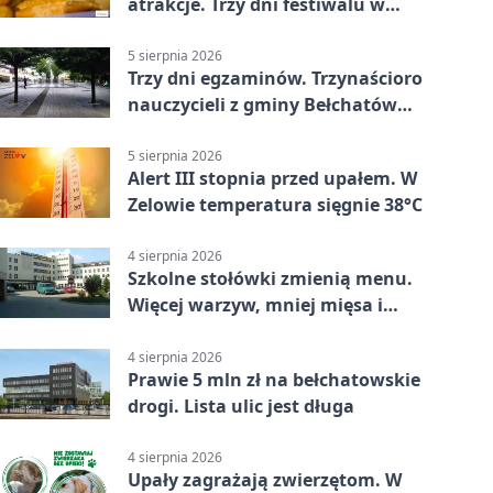
atrakcje. Trzy dni festiwalu w
Bełchatowie
5 sierpnia 2026
Trzy dni egzaminów. Trzynaścioro
nauczycieli z gminy Bełchatów
sprawdza swoje kompetencje
5 sierpnia 2026
Alert III stopnia przed upałem. W
Zelowie temperatura sięgnie 38°C
4 sierpnia 2026
Szkolne stołówki zmienią menu.
Więcej warzyw, mniej mięsa i
smażenia
4 sierpnia 2026
Prawie 5 mln zł na bełchatowskie
drogi. Lista ulic jest długa
4 sierpnia 2026
Upały zagrażają zwierzętom. W