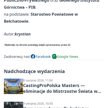
Publiczno‑Prywatnego
oraz
Głównego Instytutu
Górnictwa – PIB
.
na podstawie:
Starostwo Powiatowe w
Bełchatowie
.
Autor:
krystian
Zaobserwuj nas!
Facebook
Google News
Nadchodzące wydarzenia
8 sierpnia 2026, 11:00
CastingProPolska Masters —
eliminacje do Mistrzostw Świata w
Carp Castingu
9 sierpnia 2026, 10:30