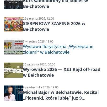
Kurs samoobrony dla kobiet w
Bełchatowie
22 sierpnia 2026, 12:00
SIERPNIOWY SZAFING 2026 w
Bełchatowie
9 września 2026, 18:00
Wystawa florystyczna „Wyszeptane
ziołami” w Bełchatowie
26 września 2026, 06:00
Wyrowisko 2026 — XIII Rajd off‑road
w Bełchatowie
9 października 2026, 19:00
Michał Bajor w Bełchatowie. Recital
„Piosenki, które lubię” już 9
października 2026