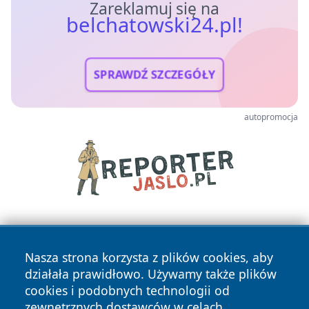
Zareklamuj się na
belchatowski24.pl!
SPRAWDŹ SZCZEGÓŁY
autopromocja
Nasza strona korzysta z plików cookies, aby
działała prawidłowo. Używamy także plików
cookies i podobnych technologii od
zewnętrznych dostawców w celach