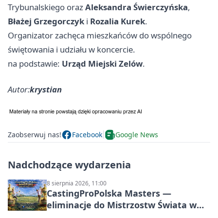
Trybunalskiego oraz
Aleksandra Świerczyńska
,
Błażej Grzegorczyk
i
Rozalia Kurek
.
Organizator zachęca mieszkańców do wspólnego
świętowania i udziału w koncercie.
na podstawie:
Urząd Miejski Zelów
.
Autor:
krystian
Zaobserwuj nas!
Facebook
Google News
Nadchodzące wydarzenia
8 sierpnia 2026, 11:00
CastingProPolska Masters —
eliminacje do Mistrzostw Świata w
Carp Castingu