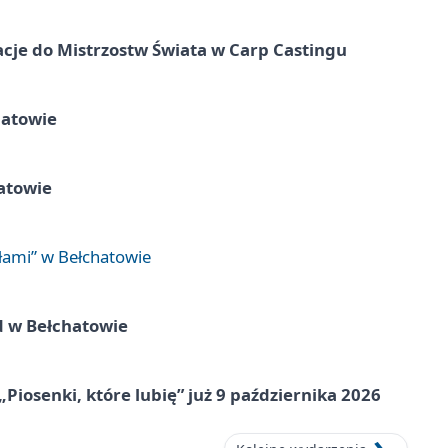
cje do Mistrzostw Świata w Carp Castingu
hatowie
atowie
łami” w Bełchatowie
d w Bełchatowie
„Piosenki, które lubię” już 9 października 2026