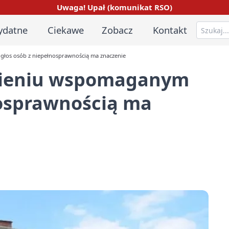
Uwaga! Upał (komunikat RSO)
ydatne
Ciekawe
Zobacz
Kontakt
głos osób z niepełnosprawnością ma znaczenie
dnieniu wspomaganym
nosprawnością ma