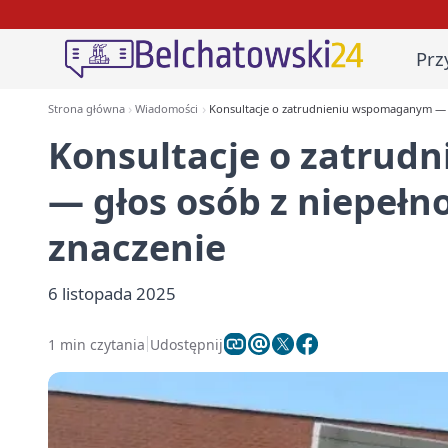
Prz
Strona główna
Wiadomości
Konsultacje o zatrudnieniu wspomaganym — 
Konsultacje o zatru
— głos osób z niepeł
znaczenie
6 listopada 2025
1 min czytania
Udostępnij