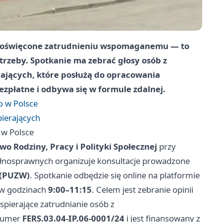
e poświęcone zatrudnieniu wspomaganemu — to
trzeby. Spotkanie ma zebrać głosy osób z
rających, które posłużą do opracowania
ezpłatne i odbywa się w formule zdalnej.
 w Polsce
ierających
w Polsce
wo Rodziny, Pracy i Polityki Społecznej
przy
łnosprawnych organizuje konsultacje prowadzone
 (PUZW)
. Spotkanie odbędzie się online na platformie
w godzinach
9:00–11:15
. Celem jest zebranie opinii
pierające zatrudnianie osób z
 numer
FERS.03.04-IP.06-0001/24
i jest finansowany z