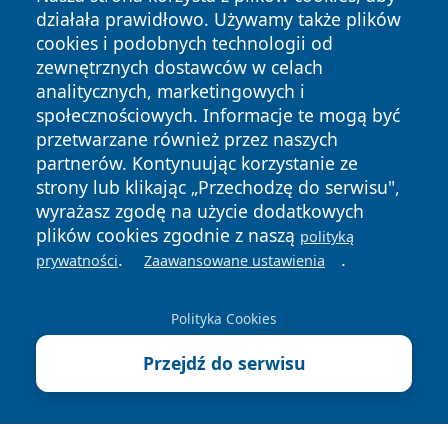
działała prawidłowo. Używamy także plików
cookies i podobnych technologii od
zewnętrznych dostawców w celach
analitycznych, marketingowych i
społecznościowych. Informacje te mogą być
Copyright © 2026 belchatowski24.pl Wszystkie prawa
przetwarzane również przez naszych
zastrzeżone.
partnerów. Kontynuując korzystanie ze
strony lub klikając „Przechodzę do serwisu",
wyrażasz zgodę na użycie dodatkowych
Polityka
Polityka
News
Autorzy
plików cookies zgodnie z naszą
Prywatności
Cookies
polityką
.
.
prywatności
Zaawansowane ustawienia
Polityka Cookies
Przejdź do serwisu