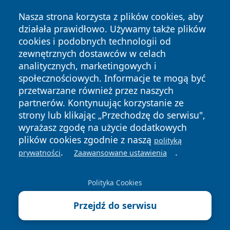
Nasza strona korzysta z plików cookies, aby
działała prawidłowo. Używamy także plików
cookies i podobnych technologii od
zewnętrznych dostawców w celach
Copyright © 2026 belchatowski24.pl Wszystkie prawa
analitycznych, marketingowych i
zastrzeżone.
społecznościowych. Informacje te mogą być
przetwarzane również przez naszych
partnerów. Kontynuując korzystanie ze
Polityka
Polityka
News
Autorzy
strony lub klikając „Przechodzę do serwisu",
Prywatności
Cookies
wyrażasz zgodę na użycie dodatkowych
plików cookies zgodnie z naszą
polityką
.
.
prywatności
Zaawansowane ustawienia
Polityka Cookies
Przejdź do serwisu