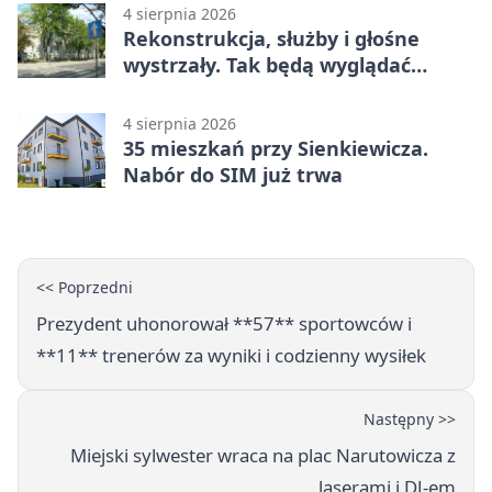
4 sierpnia 2026
Rekonstrukcja, służby i głośne
wystrzały. Tak będą wyglądać
obchody
4 sierpnia 2026
35 mieszkań przy Sienkiewicza.
Nabór do SIM już trwa
<< Poprzedni
Prezydent uhonorował **57** sportowców i
**11** trenerów za wyniki i codzienny wysiłek
Następny >>
Miejski sylwester wraca na plac Narutowicza z
laserami i DJ-em