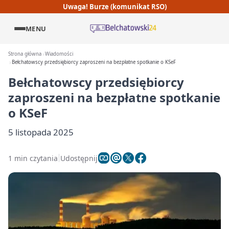
Uwaga! Burze (komunikat RSO)
MENU
Strona główna
Wiadomości
Bełchatowscy przedsiębiorcy zaproszeni na bezpłatne spotkanie o KSeF
Bełchatowscy przedsiębiorcy
zaproszeni na bezpłatne spotkanie
o KSeF
5 listopada 2025
1 min czytania
Udostępnij