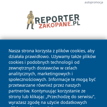
autopromocja
Nasza strona korzysta z plików cookies, aby
działała prawidłowo. Używamy także plików
cookies i podobnych technologii od
zewnętrznych dostawców w celach
Copyright © 2026 belchatowski24.pl Wszystkie prawa
analitycznych, marketingowych i
zastrzeżone.
społecznościowych. Informacje te mogą być
przetwarzane również przez naszych
partnerów. Kontynuując korzystanie ze
Polityka
Polityka
News
Autorzy
strony lub klikając „Przechodzę do serwisu",
Prywatności
Cookies
wyrażasz zgodę na użycie dodatkowych