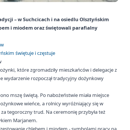
ycji – w Suchcicach i na osiedlu Olsztyńskim
ebem i miodem oraz świętowali parafialny
iw
ńskim świętuje i częstuje
w
ożynki, które zgromadziły mieszkańców i delegacje z
dzie wydarzenie rozpoczął tradycyjny dożynkowy
wiono mszę świętą. Po nabożeństwie miała miejsce
 dożynkowe wieńce, a rolnicy wyróżniający się w
 za tegoroczny trud. Na ceremonię przybyła też
rykiem Marjanem.
ło częstowanie chlebem i miodem - symbolami pracy na