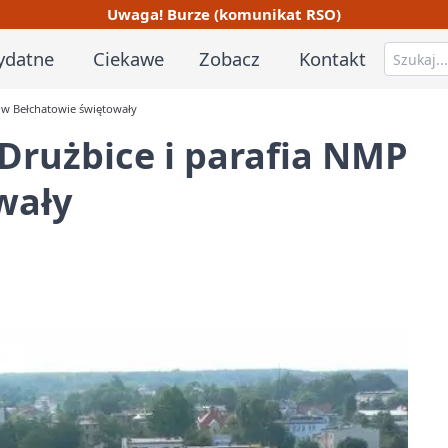
Uwaga! Burze (komunikat RSO)
ydatne
Ciekawe
Zobacz
Kontakt
P w Bełchatowie świętowały
 Drużbice i parafia NMP
wały