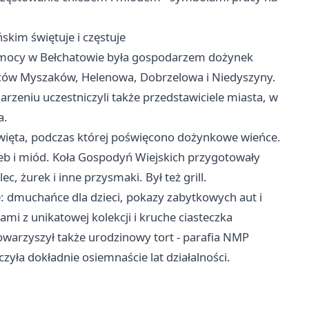
skim świętuje i częstuje
Pomocy w Bełchatowie była gospodarzem dożynek
ców Myszaków, Helenowa, Dobrzelowa i Niedyszyny.
rzeniu uczestniczyli także przedstawiciele miasta, w
a.
więta, podczas której poświęcono dożynkowe wieńce.
chleb i miód. Koła Gospodyń Wiejskich przygotowały
, żurek i inne przysmaki. Był też grill.
: dmuchańce dla dzieci, pokazy zabytkowych aut i
mi z unikatowej kolekcji i kruche ciasteczka
owarzyszył także urodzinowy tort - parafia NMP
zyła dokładnie osiemnaście lat działalności.