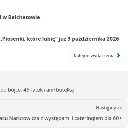
d w Bełchatowie
„Piosenki, które lubię” już 9 października 2026
Kolejne wydarzenia
o bójce; 49-latek ranił butelką
Następny >>
lacu Narutowicza z występami i cateringiem dla 60+