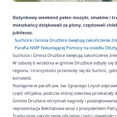
Dożynkowy weekend pełen muzyki, smaków i trad
mieszkańcy dziękowali za plony, częstowali chl
jubileusz.
Suchcice i Gmina Drużbice świętują zakończenie żn
Parafia NMP Nieustającej Pomocy na osiedlu Olszty
Suchcice i Gmina Drużbice świętują zakończenie żni
W sobotę 6 września w gminie Drużbice odbyły się d
regionu. Uroczystości przeniosły się do Suchcic, g
korowód.
Następnie w parafii pw. św. Ignacego Loyoli odpra
część oficjalna, podczas której sołectwa przekazały
Gminie Drużbice otrzymali nagrody i podziękowania
reprezentacja Bełchatowa wraz z prezydentem Pat
Tradycyjnie zakończenie oficjalnej części uświetni