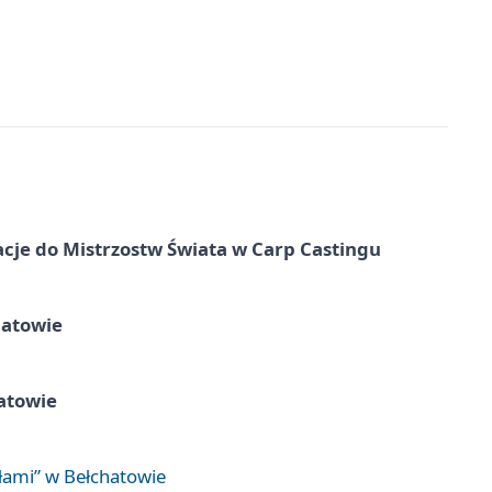
cje do Mistrzostw Świata w Carp Castingu
hatowie
atowie
łami” w Bełchatowie