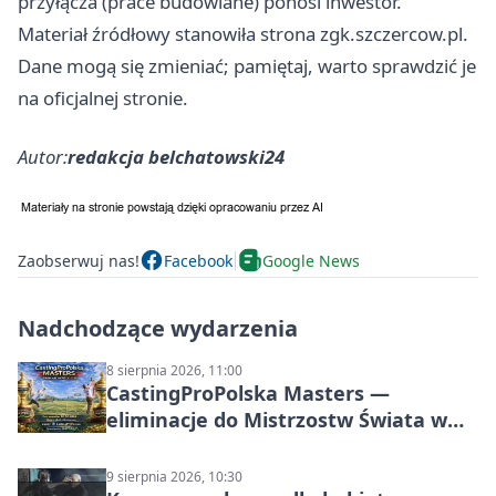
przyłącza (prace budowlane) ponosi inwestor.
Materiał źródłowy stanowiła strona zgk.szczercow.pl.
Dane mogą się zmieniać; pamiętaj, warto sprawdzić je
na oficjalnej stronie.
Autor:
redakcja belchatowski24
Zaobserwuj nas!
Facebook
Google News
Nadchodzące wydarzenia
8 sierpnia 2026, 11:00
CastingProPolska Masters —
eliminacje do Mistrzostw Świata w
Carp Castingu
9 sierpnia 2026, 10:30