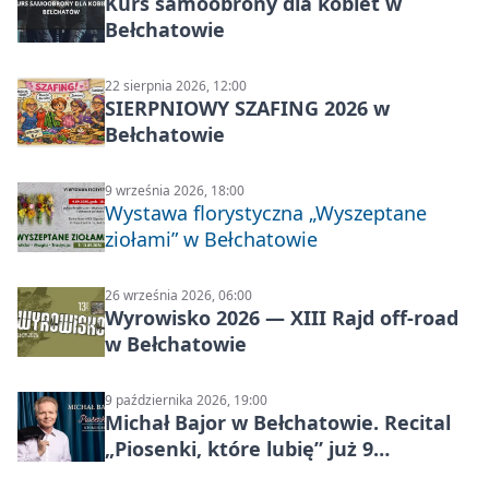
Kurs samoobrony dla kobiet w
Bełchatowie
22 sierpnia 2026, 12:00
SIERPNIOWY SZAFING 2026 w
Bełchatowie
9 września 2026, 18:00
Wystawa florystyczna „Wyszeptane
ziołami” w Bełchatowie
26 września 2026, 06:00
Wyrowisko 2026 — XIII Rajd off‑road
w Bełchatowie
9 października 2026, 19:00
Michał Bajor w Bełchatowie. Recital
„Piosenki, które lubię” już 9
października 2026