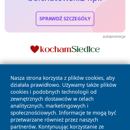
SPRAWDŹ SZCZEGÓŁY
autopromocja
Nasza strona korzysta z plików cookies, aby
działała prawidłowo. Używamy także plików
cookies i podobnych technologii od
zewnętrznych dostawców w celach
Copyright © 2026 belchatowski24.pl Wszystkie prawa
analitycznych, marketingowych i
zastrzeżone.
społecznościowych. Informacje te mogą być
przetwarzane również przez naszych
partnerów. Kontynuując korzystanie ze
Polityka
Polityka