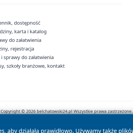
ennik, dostępność
dziny, karta i katalog
rawy do załatwienia
ny, rejestracja
 i sprawy do załatwienia
y, szkoły branżowe, kontakt
Copyright © 2026 belchatowski24.pl Wszystkie prawa zastrzeżone.
es, aby działała prawidłowo. Używamy także plik
News
Autorzy
Polityka Prywatności
Polityka Cookie