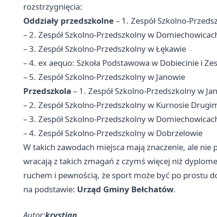
rozstrzygnięcia:
Oddziały przedszkolne
– 1. Zespół Szkolno-Przeds
– 2. Zespół Szkolno-Przedszkolny w Domiechowicac
– 3. Zespół Szkolno-Przedszkolny w Łękawie
– 4. ex aequo: Szkoła Podstawowa w Dobiecinie i Z
– 5. Zespół Szkolno-Przedszkolny w Janowie
Przedszkola
– 1. Zespół Szkolno-Przedszkolny w Ja
– 2. Zespół Szkolno-Przedszkolny w Kurnosie Drugi
– 3. Zespół Szkolno-Przedszkolny w Domiechowicac
– 4. Zespół Szkolno-Przedszkolny w Dobrzelowie
W takich zawodach miejsca mają znaczenie, ale nie 
wracają z takich zmagań z czymś więcej niż dyplom
ruchem i pewnością, że sport może być po prostu d
na podstawie:
Urząd Gminy Bełchatów
.
Autor:
krystian