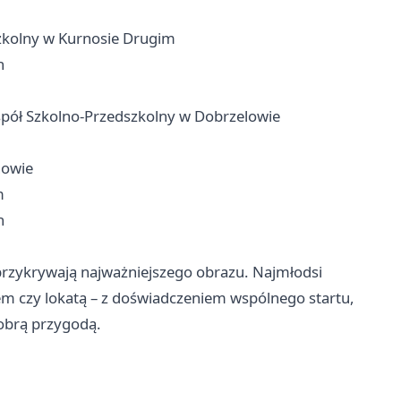
zkolny w Kurnosie Drugim
h
espół Szkolno-Przedszkolny w Dobrzelowie
nowie
m
h
przykrywają najważniejszego obrazu. Najmłodsi
em czy lokatą – z doświadczeniem wspólnego startu,
obrą przygodą.