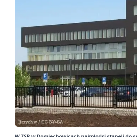
W ZSP w Domiechowicach najmłodsi stanęli do spor