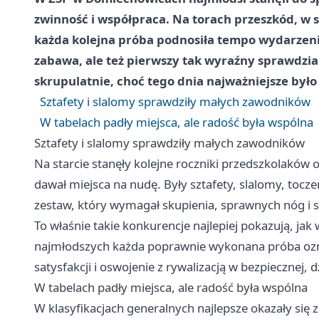
zwinność i współpraca. Na torach przeszkód, w s
każda kolejna próba podnosiła tempo wydarzenia
zabawa, ale też pierwszy tak wyraźny sprawdzia
skrupulatnie, choć tego dnia najważniejsze było 
Sztafety i slalomy sprawdziły małych zawodników
W tabelach padły miejsca, ale radość była wspólna
Sztafety i slalomy sprawdziły małych zawodników
Na starcie stanęły kolejne roczniki przedszkolaków 
dawał miejsca na nudę. Były sztafety, slalomy, toczeni
zestaw, który wymagał skupienia, sprawnych nóg i sz
To właśnie takie konkurencje najlepiej pokazują, j
najmłodszych każda poprawnie wykonana próba oznacz
satysfakcji i oswojenie z rywalizacją w bezpiecznej, d
W tabelach padły miejsca, ale radość była wspólna
W klasyfikacjach generalnych najlepsze okazały się 