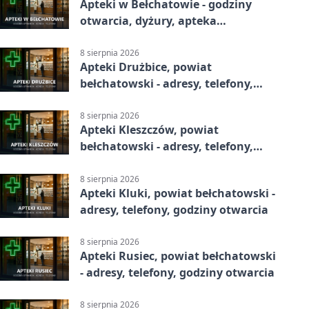
Apteki w Bełchatowie - godziny
otwarcia, dyżury, apteka
całodobowa
8 sierpnia 2026
Apteki Drużbice, powiat
bełchatowski - adresy, telefony,
godziny otwarcia
8 sierpnia 2026
Apteki Kleszczów, powiat
bełchatowski - adresy, telefony,
godziny otwarcia
8 sierpnia 2026
Apteki Kluki, powiat bełchatowski -
adresy, telefony, godziny otwarcia
8 sierpnia 2026
Apteki Rusiec, powiat bełchatowski
- adresy, telefony, godziny otwarcia
8 sierpnia 2026