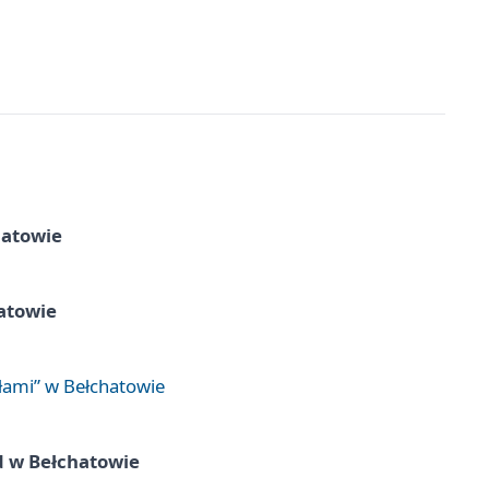
hatowie
atowie
łami” w Bełchatowie
d w Bełchatowie