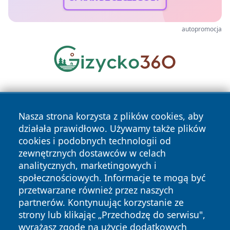
autopromocja
Nasza strona korzysta z plików cookies, aby
działała prawidłowo. Używamy także plików
cookies i podobnych technologii od
zewnętrznych dostawców w celach
Copyright © 2026 belchatowski24.pl Wszystkie prawa
analitycznych, marketingowych i
zastrzeżone.
społecznościowych. Informacje te mogą być
przetwarzane również przez naszych
partnerów. Kontynuując korzystanie ze
Polityka
Polityka
News
Autorzy
strony lub klikając „Przechodzę do serwisu",
Prywatności
Cookies
wyrażasz zgodę na użycie dodatkowych