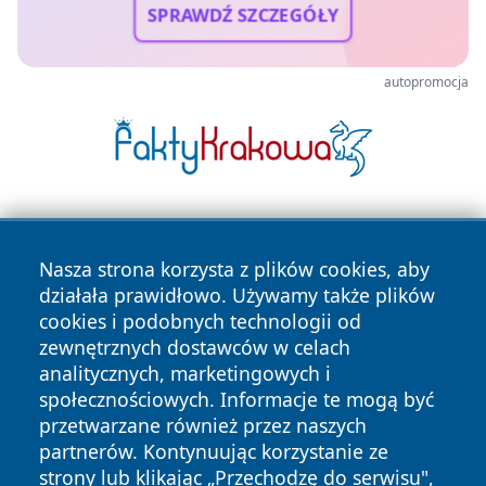
SPRAWDŹ SZCZEGÓŁY
autopromocja
Nasza strona korzysta z plików cookies, aby
działała prawidłowo. Używamy także plików
cookies i podobnych technologii od
zewnętrznych dostawców w celach
Copyright © 2026 belchatowski24.pl Wszystkie prawa
analitycznych, marketingowych i
zastrzeżone.
społecznościowych. Informacje te mogą być
przetwarzane również przez naszych
partnerów. Kontynuując korzystanie ze
Polityka
Polityka
News
Autorzy
strony lub klikając „Przechodzę do serwisu",
Prywatności
Cookies