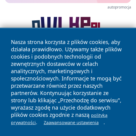
autopromocja
Nasza strona korzysta z plików cookies, aby
działała prawidłowo. Używamy także plików
cookies i podobnych technologii od
zewnętrznych dostawców w celach
analitycznych, marketingowych i
społecznościowych. Informacje te mogą być
przetwarzane również przez naszych
Copyright © 2026 belchatowski24.pl Wszystkie prawa
partnerów. Kontynuując korzystanie ze
zastrzeżone.
strony lub klikając „Przechodzę do serwisu",
wyrażasz zgodę na użycie dodatkowych
plików cookies zgodnie z naszą
Polityka
Polityka
polityką
News
Autorzy
.
.
Prywatności
Cookies
prywatności
Zaawansowane ustawienia