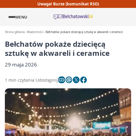
Uwaga! Burze (komunikat RSO)
MENU
Strona główna
Wiadomości
Bełchatów pokaże dziecięcą sztukę w akwareli i ceramice
Bełchatów pokaże dziecięcą
sztukę w akwareli i ceramice
29 maja 2026
1 min czytania
Udostępnij