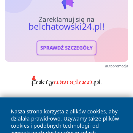
Zareklamuj się na
belchatowski24.pl!
SPRAWDŹ SZCZEGÓŁY
autopromocja
Nasza strona korzysta z plików cookies, aby
działała prawidłowo. Używamy także plików
cookies i podobnych technologii od
zewnętrznych dostawców w celach