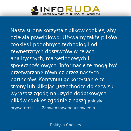
Nasza strona korzysta z plików cookies, aby
działała prawidłowo. Używamy także plików
cookies i podobnych technologii od
zewnętrznych dostawców w celach
analitycznych, marketingowych i
Copyright © 2026 belchatowski24.pl Wszystkie prawa
społecznościowych. Informacje te mogą być
zastrzeżone.
przetwarzane również przez naszych
partnerów. Kontynuując korzystanie ze
strony lub klikając „Przechodzę do serwisu",
Polityka
Polityka
News
Autorzy
wyrażasz zgodę na użycie dodatkowych
Prywatności
Cookies
plików cookies zgodnie z naszą
polityką
.
.
prywatności
Zaawansowane ustawienia
Polityka Cookies