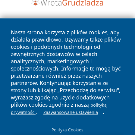
Nasza strona korzysta z plików cookies, aby
działała prawidłowo. Używamy także plików
cookies i podobnych technologii od
zewnętrznych dostawców w celach
Copyright © 2026 belchatowski24.pl Wszystkie prawa
analitycznych, marketingowych i
zastrzeżone.
społecznościowych. Informacje te mogą być
przetwarzane również przez naszych
partnerów. Kontynuując korzystanie ze
Polityka
Polityka
News
Autorzy
strony lub klikając „Przechodzę do serwisu",
Prywatności
Cookies
wyrażasz zgodę na użycie dodatkowych
plików cookies zgodnie z naszą
polityką
.
.
prywatności
Zaawansowane ustawienia
Polityka Cookies