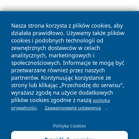
Nasza strona korzysta z plików cookies, aby
działała prawidłowo. Używamy także plików
cookies i podobnych technologii od
zewnętrznych dostawców w celach
Copyright © 2026 belchatowski24.pl Wszystkie prawa
analitycznych, marketingowych i
zastrzeżone.
społecznościowych. Informacje te mogą być
przetwarzane również przez naszych
partnerów. Kontynuując korzystanie ze
Polityka
Polityka
News
Autorzy
strony lub klikając „Przechodzę do serwisu",
Prywatności
Cookies
wyrażasz zgodę na użycie dodatkowych
plików cookies zgodnie z naszą
polityką
.
.
prywatności
Zaawansowane ustawienia
Polityka Cookies