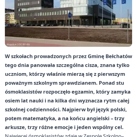
W szkołach prowadzonych przez Gminę Bełchatów
tego dnia panowała szczególna cisza, znana tylko
uczniom, którzy właśnie mierzą się z pierwszym
poważnym szkolnym sprawdzianem. Ponad stu
ósmoklasistów rozpoczęło egzamin, który zamyka
osiem lat nauki i na kilka dni wyznacza rytm całej
szkolnej codzienności. Najpierw był język polski,
potem matematyka, a na końcu angielski – trzy
arkusze, trzy różne emocje i jeden wspólny cel.
Najwięcej ósmoklasistów zdaje w Zespole Szkolno–