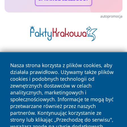
autopromocja
Nasza strona korzysta z plików cookies, aby
działała prawidłowo. Używamy także plików
cookies i podobnych technologii od
zewnętrznych dostawców w celach
Copyright © 2026 belchatowski24.pl Wszystkie prawa
analitycznych, marketingowych i
zastrzeżone.
społecznościowych. Informacje te mogą być
przetwarzane również przez naszych
partnerów. Kontynuując korzystanie ze
Polityka
Polityka
News
Autorzy
strony lub klikając „Przechodzę do serwisu",
Prywatności
Cookies
wyrażasz zgodę na użycie dodatkowych