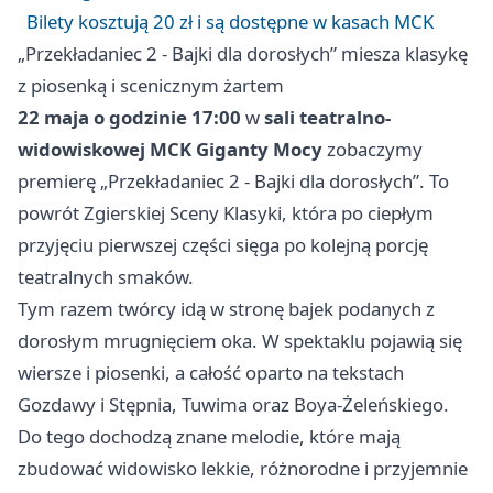
Bilety kosztują 20 zł i są dostępne w kasach MCK
„Przekładaniec 2 - Bajki dla dorosłych” miesza klasykę
z piosenką i scenicznym żartem
22 maja o godzinie 17:00
w
sali teatralno-
widowiskowej MCK Giganty Mocy
zobaczymy
premierę „Przekładaniec 2 - Bajki dla dorosłych”. To
powrót Zgierskiej Sceny Klasyki, która po ciepłym
przyjęciu pierwszej części sięga po kolejną porcję
teatralnych smaków.
Tym razem twórcy idą w stronę bajek podanych z
dorosłym mrugnięciem oka. W spektaklu pojawią się
wiersze i piosenki, a całość oparto na tekstach
Gozdawy i Stępnia, Tuwima oraz Boya-Żeleńskiego.
Do tego dochodzą znane melodie, które mają
zbudować widowisko lekkie, różnorodne i przyjemnie