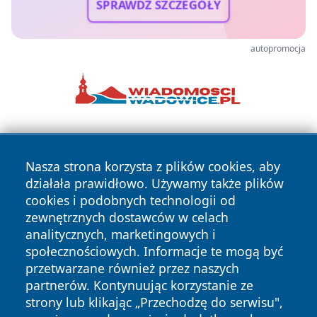
SPRAWDŹ SZCZEGÓŁY
autopromocja
Nasza strona korzysta z plików cookies, aby
działała prawidłowo. Używamy także plików
cookies i podobnych technologii od
zewnętrznych dostawców w celach
Copyright © 2026 belchatowski24.pl Wszystkie prawa
analitycznych, marketingowych i
zastrzeżone.
społecznościowych. Informacje te mogą być
przetwarzane również przez naszych
partnerów. Kontynuując korzystanie ze
Polityka
Polityka
News
Autorzy
strony lub klikając „Przechodzę do serwisu",
Prywatności
Cookies