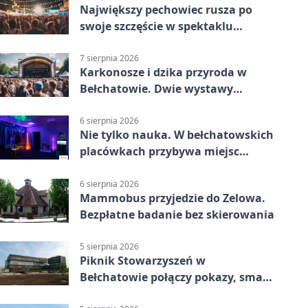
Największy pechowiec rusza po
swoje szczęście w spektaklu
„Najdroższy”.
7 sierpnia 2026
Karkonosze i dzika przyroda w
Bełchatowie. Dwie wystawy
fotografii
6 sierpnia 2026
Nie tylko nauka. W bełchatowskich
placówkach przybywa miejsc
terapii
6 sierpnia 2026
Mammobus przyjedzie do Zelowa.
Bezpłatne badanie bez skierowania
5 sierpnia 2026
Piknik Stowarzyszeń w
Bełchatowie połączy pokazy, smaki
i spotkania