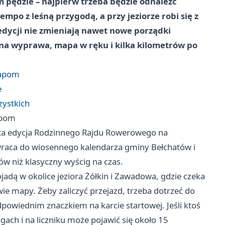
 pędzie – najpierw trzeba będzie odnaleźć
empo z leśną przygodą, a przy jeziorze robi się z
 edycji nie zmieniają nawet nowe porządki
lna wyprawa, mapa w ręku i kilka kilometrów po
mapom
e
zystkich
apom
rta edycja Rodzinnego Rajdu Rowerowego na
 wraca do wiosennego kalendarza gminy Bełchatów i
ów niż klasyczny wyścig na czas.
jadą w okolice jeziora Żółkin i Zawadowa, gdzie czeka
e mapy. Żeby zaliczyć przejazd, trzeba dotrzeć do
dpowiednim znaczkiem na karcie startowej. Jeśli ktoś
gach i na liczniku może pojawić się około 15