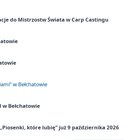
cje do Mistrzostw Świata w Carp Castingu
hatowie
atowie
łami” w Bełchatowie
d w Bełchatowie
„Piosenki, które lubię” już 9 października 2026