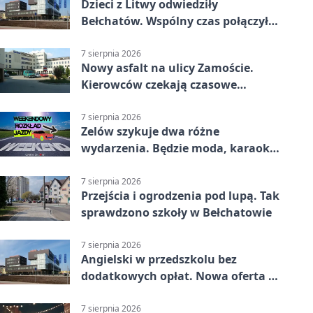
Dzieci z Litwy odwiedziły
Bełchatów. Wspólny czas połączył
regiony
7 sierpnia 2026
Nowy asfalt na ulicy Zamoście.
Kierowców czekają czasowe
utrudnienia
7 sierpnia 2026
Zelów szykuje dwa różne
wydarzenia. Będzie moda, karaoke
i piknik
7 sierpnia 2026
Przejścia i ogrodzenia pod lupą. Tak
sprawdzono szkoły w Bełchatowie
7 sierpnia 2026
Angielski w przedszkolu bez
dodatkowych opłat. Nowa oferta w
Bełchatowie
7 sierpnia 2026