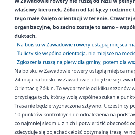
W Zawadowie rowery nie ruszą od razu w pełnym
właściwy kierunek. Żółkin od lat łączy rodzinne t
tego małe święto orientacji w terenie. Czwartej
organizacyjne, bo sedno zostaje to samo – wspó
duktach.
Na boisku w Zawadowie rowery ustąpią miejsca 
Tu liczy się wspólna orientacja, nie miejsce na meci
Zgłoszenia ruszą najpierw dla gminy, potem dla ws
Na boisku w Zawadowie rowery ustąpią miejsca m
24 maja na boisku w Zawadowie odbędzie się czwa
Orientację Żółkin. To wydarzenie od kilku sezonów
przyciąga tych, którzy wolą wspólne szukanie punkt
Trasa nie będzie wyznaczona sztywno. Uczestnicy po
10 punktów kontrolnych do odnalezienia na podstawi
co najmniej siedmiu z nich i potwierdzić obecność o
zdecyduje się objechać całość optymalną trasą, w no